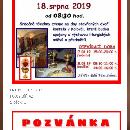
Datum:
10. 9. 2021
Fotografií:
42
Složek:
0
Kol
po
-
20