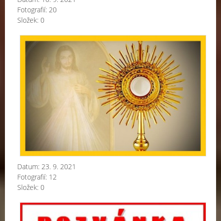
Fotografií:
20
Složek:
0
Bož
těl
-
20
Datum:
23. 9. 2021
Fotografií:
12
Složek:
0
Kol
pou