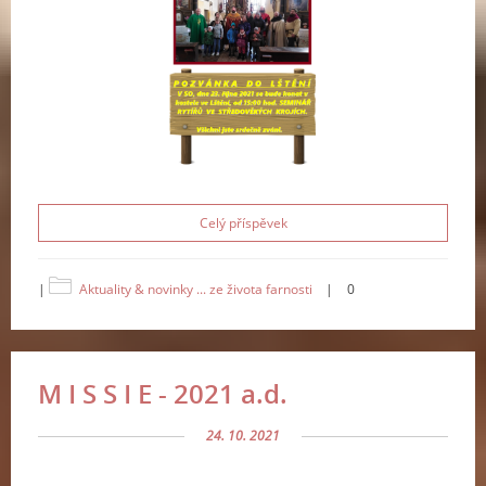
Celý příspěvek
|
Aktuality & novinky ... ze života farnosti
|
0
M I S S I E - 2021 a.d.
24. 10. 2021