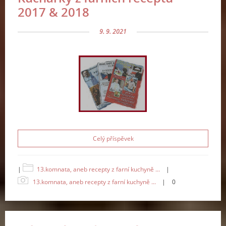
2017 & 2018
9. 9. 2021
Celý příspěvek
|
13.komnata, aneb recepty z farní kuchyně ...
|
13.komnata, aneb recepty z farní kuchyně ...
|
0