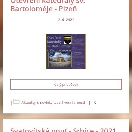
Otevření katedrály sv.
Bartoloměje - Plzeň
2. 6. 2021
Celý příspěvek
|
Aktuality & novinky ... ze života farnosti
|
0
Svatovítská pouť - Srbice - 2021