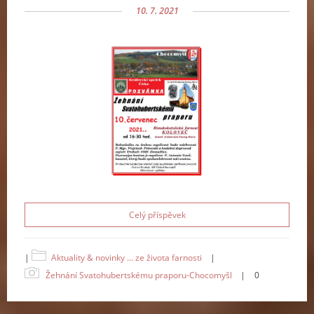
10. 7. 2021
Celý příspěvek
|
Aktuality & novinky ... ze života farnosti
|
Žehnání Svatohubertskému praporu-Chocomyšl
|
0