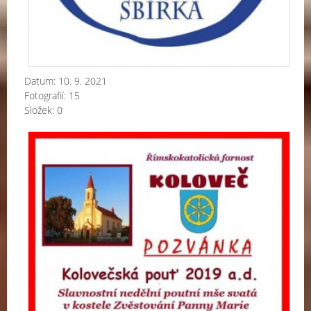
Datum:
10. 9. 2021
Fotografií:
15
Složek:
0
Kol
po
-
20
a.d