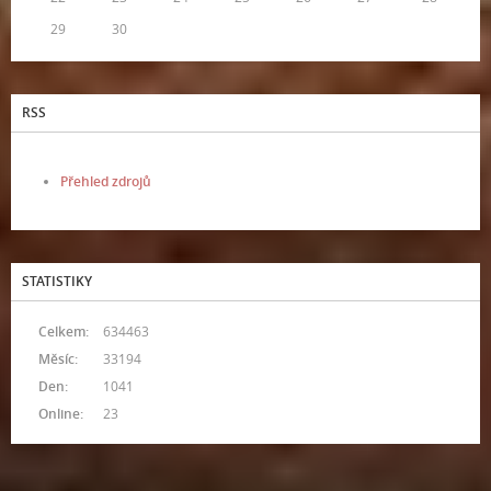
29
30
RSS
Přehled zdrojů
STATISTIKY
Celkem:
634463
Měsíc:
33194
Den:
1041
Online:
23