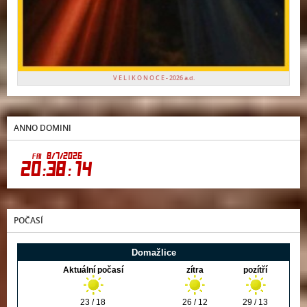
V E L I K O N O C E - 2026 a.d.
ANNO DOMINI
POČASÍ