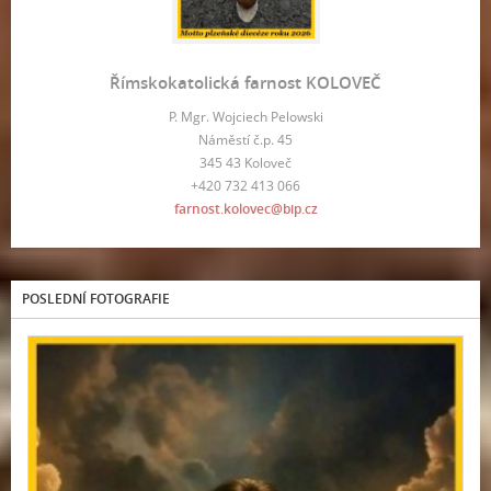
Římskokatolická farnost KOLOVEČ
P. Mgr. Wojciech Pelowski
Náměstí č.p. 45
345 43 Koloveč
+420 732 413 066
farnost.kolovec@bip.cz
POSLEDNÍ FOTOGRAFIE