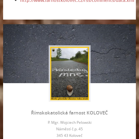
http://www.farnostkolovec.cz/rss/comments/data.xml
Římskokatolická farnost KOLOVEČ
P. Mgr. Wojciech Pelowski
Náměstí č.p. 45
345 43 Koloveč