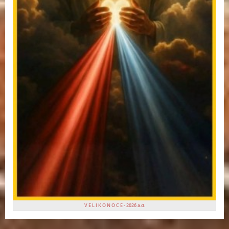
V E L I K O N O C E - 2026 a.d.