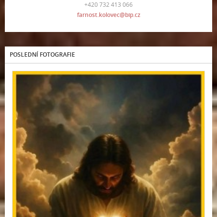
+420 732 413 066
farnost.kolovec@bip.cz
POSLEDNÍ FOTOGRAFIE