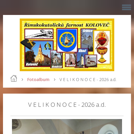
Fotoalbum
V E L I K O N O C E - 2026 a.d.
V E L I K O N O C E - 2026 a.d.