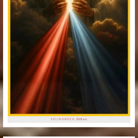
V E L I K O N O C E - 2026 a.d.