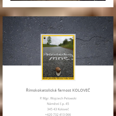
Římskokatolická farnost KOLOVEČ
P. Mgr. Wojciech Pelowski
Náměstí č.p. 45
345 43 Koloveč
+420 732 413 066