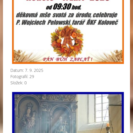
Datum:
7. 9. 2025
Fotografií:
29
Složek:
0
Kol
po
L.
P.
20
a.d
.