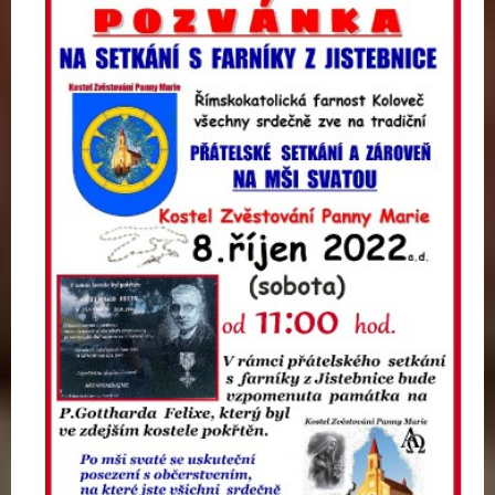
far
z
JIS
-
8.ř
20
a.d