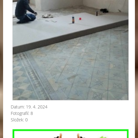
Datum:
19. 4. 2024
Fotografií:
8
Složek:
0
Pří
výz