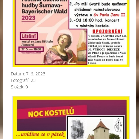
Datum:
7. 6. 2023
Fotografií:
23
Složek:
0
Kon
v
rám
NO
KO
-
Srb