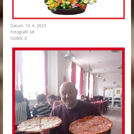
Datum:
10. 4. 2023
Fotografií:
68
Složek:
0
PO
NA
PI
-
po
&
od
za
Tří
sbí
20
-
29.
led