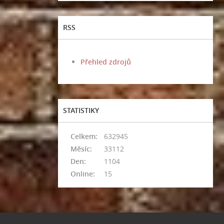
RSS
Přehled zdrojů
STATISTIKY
Celkem:
632945
Měsíc:
33112
Den:
1104
Online:
15