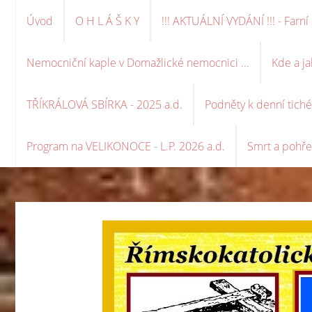
Úvod
O H L Á Š K Y
!!! AKTUÁLNÍ VYDÁNÍ !!! - Far
Nemocniční kaple v Domažlické nemocnici ...
Kde a ja
TŘÍKRÁLOVÁ SBÍRKA - 2025 a.d.
Podněty k denní tich
Program na VELIKONOCE - L.P. 2026 a.d.
Smrt a pohře