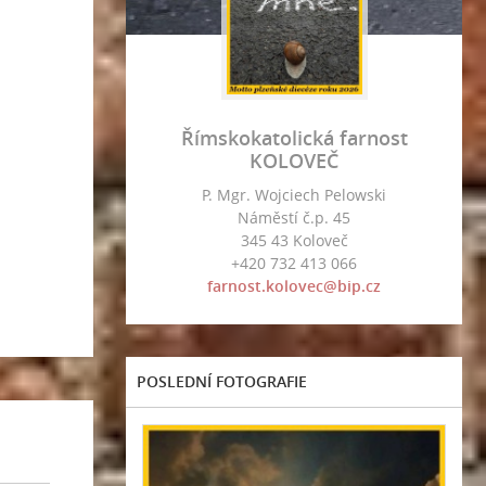
Římskokatolická farnost
KOLOVEČ
P. Mgr. Wojciech Pelowski
Náměstí č.p. 45
345 43 Koloveč
+420 732 413 066
farnost.kolovec@bip.cz
POSLEDNÍ FOTOGRAFIE