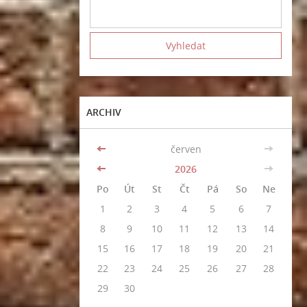
ARCHIV
<<
červen
>>
<<
2026
>>
Po
Út
St
Čt
Pá
So
Ne
1
2
3
4
5
6
7
8
9
10
11
12
13
14
15
16
17
18
19
20
21
22
23
24
25
26
27
28
29
30