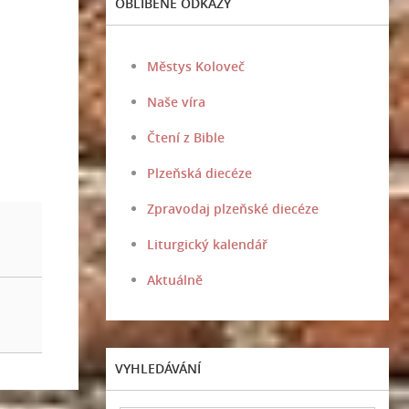
OBLÍBENÉ ODKAZY
Městys Koloveč
Naše víra
Čtení z Bible
Plzeňská diecéze
Zpravodaj plzeňské diecéze
Liturgický kalendář
Aktuálně
VYHLEDÁVÁNÍ