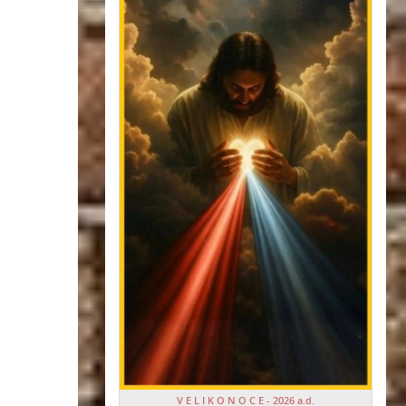
V E L I K O N O C E - 2026 a.d.