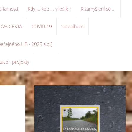
a farnosti
Kdy ... kde ... v kolik ?
K zamyšlení se ...
OVÁ CESTA
COVID-19
Fotoalbum
řejněno L.P. - 2025 a.d.)
ace - projekty