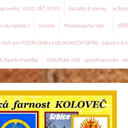
ní zpravodaj - KOLO_VĚČ_NOSTI
Aktuality & novinky ... ze život
k nás najdete ?
Historie
Představujeme Vám ...
KŘÍŽ
é chvíli pro POSTNÍ DOBU a VELIKONOČNÍ OKTÁV - (zapsáno & zve
b Papeže Františka
EVROPSKÁ UNIE - spolufinancování - dot