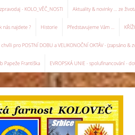
ní zpravodaj - KOLO_VĚČ_NOSTI
Aktuality & novinky ... ze život
k nás najdete ?
Historie
Představujeme Vám ...
KŘÍŽ
é chvíli pro POSTNÍ DOBU a VELIKONOČNÍ OKTÁV - (zapsáno & zve
b Papeže Františka
EVROPSKÁ UNIE - spolufinancování - dot