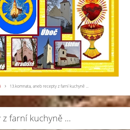
i
13.komnata, aneb recepty z farní kuchyně ...
z farní kuchyně ...