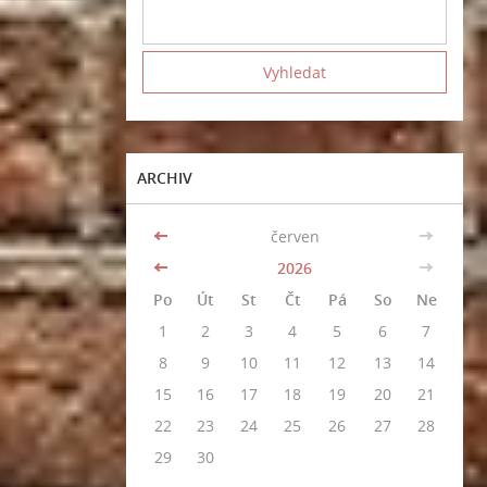
ARCHIV
<<
červen
>>
<<
2026
>>
Po
Út
St
Čt
Pá
So
Ne
1
2
3
4
5
6
7
8
9
10
11
12
13
14
15
16
17
18
19
20
21
22
23
24
25
26
27
28
29
30