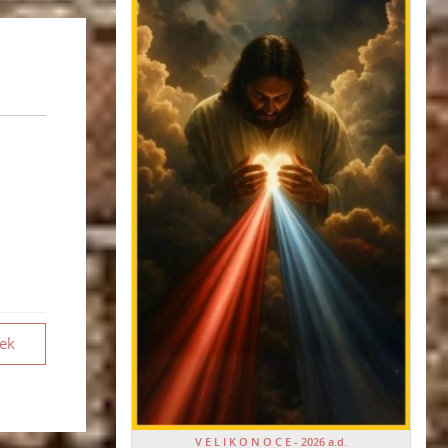
vek
V E L I K O N O C E - 2026 a.d.