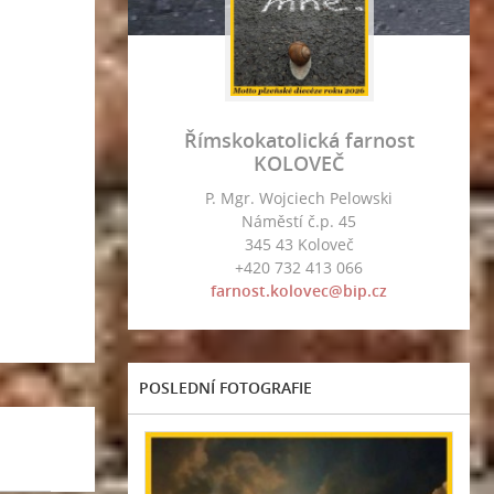
Římskokatolická farnost
KOLOVEČ
P. Mgr. Wojciech Pelowski
Náměstí č.p. 45
345 43 Koloveč
+420 732 413 066
farnost.kolovec@bip.cz
POSLEDNÍ FOTOGRAFIE