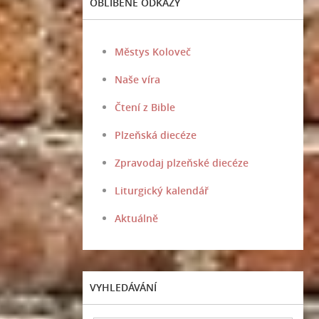
OBLÍBENÉ ODKAZY
Městys Koloveč
Naše víra
Čtení z Bible
Plzeňská diecéze
Zpravodaj plzeňské diecéze
Liturgický kalendář
Aktuálně
VYHLEDÁVÁNÍ