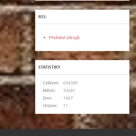
RSS
Přehled zdrojů
STATISTIKY
Celkem:
634389
Měsíc:
33281
Den:
1047
Online:
11