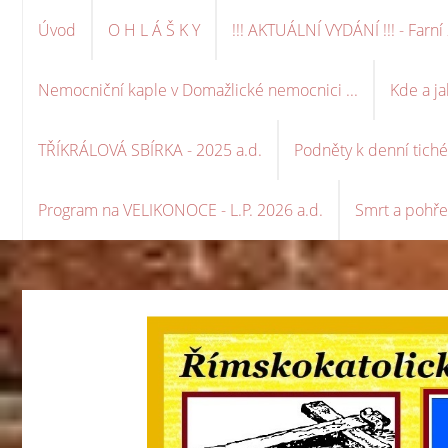
Úvod
O H L Á Š K Y
!!! AKTUÁLNÍ VYDÁNÍ !!! - Far
Nemocniční kaple v Domažlické nemocnici ...
Kde a ja
TŘÍKRÁLOVÁ SBÍRKA - 2025 a.d.
Podněty k denní tich
Program na VELIKONOCE - L.P. 2026 a.d.
Smrt a pohře