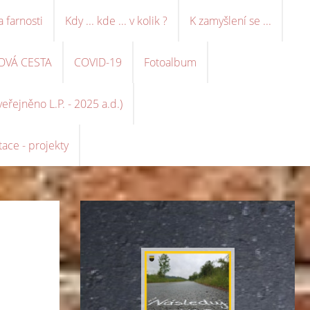
a farnosti
Kdy ... kde ... v kolik ?
K zamyšlení se ...
OVÁ CESTA
COVID-19
Fotoalbum
řejněno L.P. - 2025 a.d.)
ace - projekty