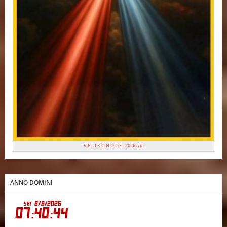
V E L I K O N O C E - 2026 a.d.
ANNO DOMINI