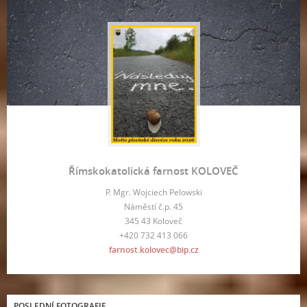
Římskokatolická farnost KOLOVEČ
P. Mgr. Wojciech Pelowski
Náměstí č.p. 45
345 43 Koloveč
+420 732 413 066
farnost.kolovec@bip.cz
POSLEDNÍ FOTOGRAFIE