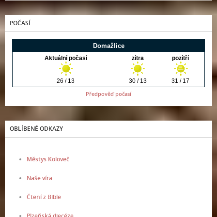
POČASÍ
Předpověď počasí
OBLÍBENÉ ODKAZY
Městys Koloveč
Naše víra
Čtení z Bible
Plzeňská diecéze