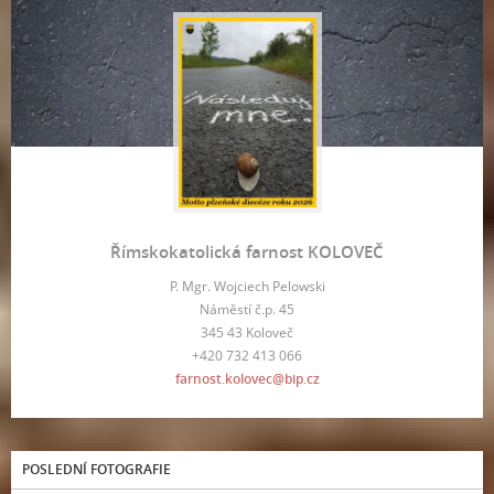
Římskokatolická farnost KOLOVEČ
P. Mgr. Wojciech Pelowski
Náměstí č.p. 45
345 43 Koloveč
+420 732 413 066
farnost.kolovec@bip.cz
POSLEDNÍ FOTOGRAFIE