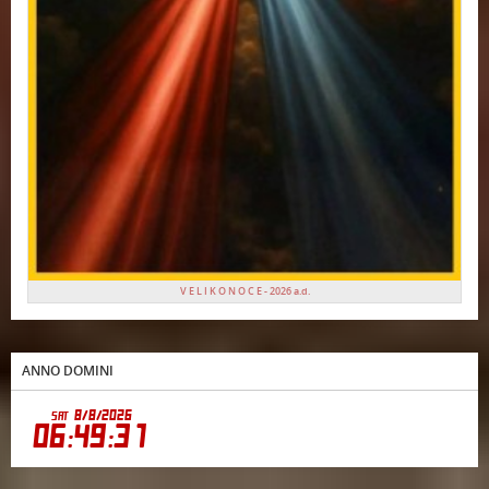
V E L I K O N O C E - 2026 a.d.
ANNO DOMINI