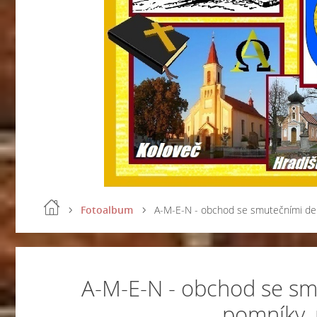
Fotoalbum
A-M-E-N - obchod se smutečními dekor
A-M-E-N - obchod se sm
pomníky, n