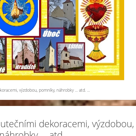
acemi, výzdobou, pomníky, náhrobky ... atd. ...
utečními dekoracemi, výzdobou,
áhrobky ... atd. ...