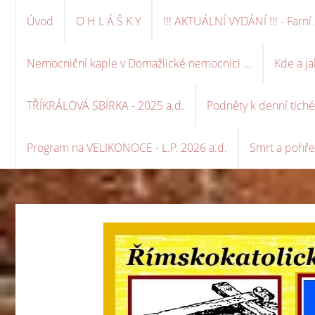
Úvod
O H L Á Š K Y
!!! AKTUÁLNÍ VYDÁNÍ !!! - Far
Nemocniční kaple v Domažlické nemocnici ...
Kde a ja
TŘÍKRÁLOVÁ SBÍRKA - 2025 a.d.
Podněty k denní tich
Program na VELIKONOCE - L.P. 2026 a.d.
Smrt a pohře