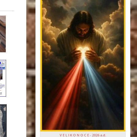
V E L I K O N O C E - 2026 a.d.