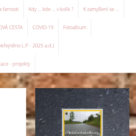
a farnosti
Kdy ... kde ... v kolik ?
K zamyšlení se ...
OVÁ CESTA
COVID-19
Fotoalbum
řejněno L.P. - 2025 a.d.)
ace - projekty