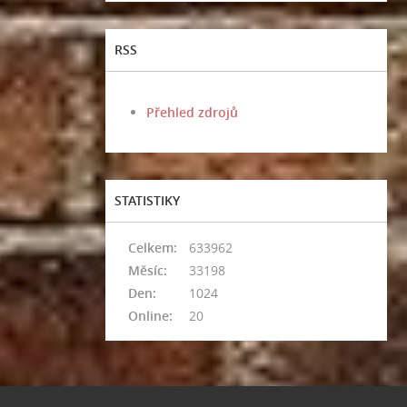
RSS
Přehled zdrojů
STATISTIKY
Celkem:
633962
Měsíc:
33198
Den:
1024
Online:
20