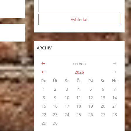
ARCHIV
<<
červen
>>
<<
2026
>>
Po
Út
St
Čt
Pá
So
Ne
1
2
3
4
5
6
7
8
9
10
11
12
13
14
15
16
17
18
19
20
21
22
23
24
25
26
27
28
29
30