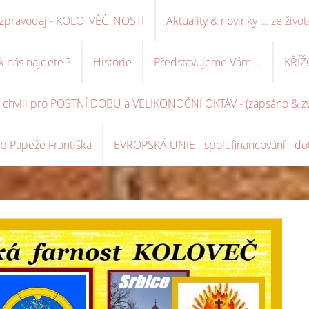
ní zpravodaj - KOLO_VĚČ_NOSTI
Aktuality & novinky ... ze život
k nás najdete ?
Historie
Představujeme Vám ...
KŘÍŽ
é chvíli pro POSTNÍ DOBU a VELIKONOČNÍ OKTÁV - (zapsáno & zve
b Papeže Františka
EVROPSKÁ UNIE - spolufinancování - dot