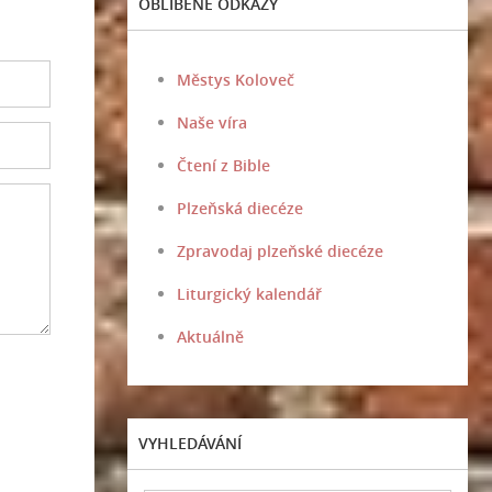
OBLÍBENÉ ODKAZY
Městys Koloveč
Naše víra
Čtení z Bible
Plzeňská diecéze
Zpravodaj plzeňské diecéze
Liturgický kalendář
Aktuálně
VYHLEDÁVÁNÍ