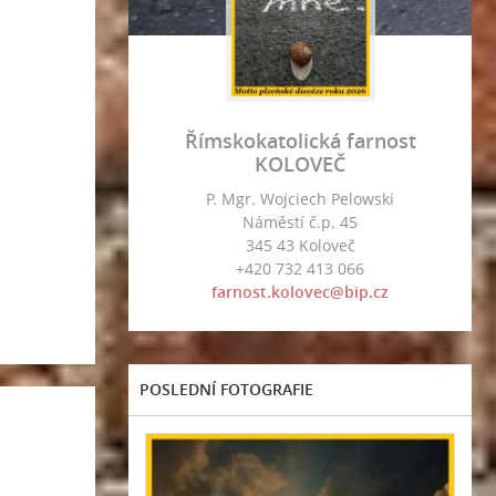
Římskokatolická farnost
KOLOVEČ
P. Mgr. Wojciech Pelowski
Náměstí č.p. 45
345 43 Koloveč
+420 732 413 066
farnost.kolovec@bip.cz
POSLEDNÍ FOTOGRAFIE