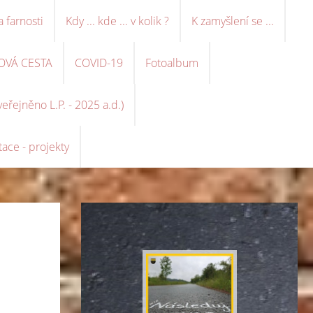
a farnosti
Kdy ... kde ... v kolik ?
K zamyšlení se ...
OVÁ CESTA
COVID-19
Fotoalbum
řejněno L.P. - 2025 a.d.)
ace - projekty