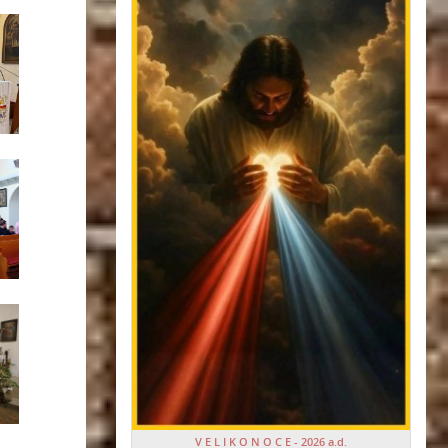
V E L I K O N O C E - 2026 a.d.