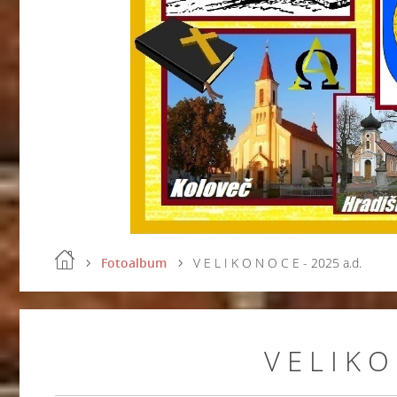
Fotoalbum
V E L I K O N O C E - 2025 a.d.
V E L I K O