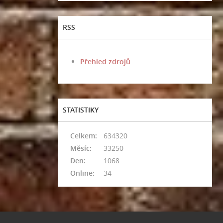
RSS
Přehled zdrojů
STATISTIKY
Celkem:
634320
Měsíc:
33250
Den:
1068
Online:
34