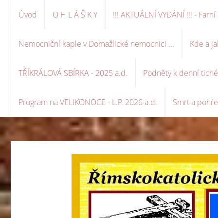
Úvod
O H L Á Š K Y
!!! AKTUÁLNÍ VYDÁNÍ !!! - Far
Nemocniční kaple v Domažlické nemocnici ...
Kde a ja
TŘÍKRÁLOVÁ SBÍRKA - 2025 a.d.
Podněty k denní tich
Program na VELIKONOCE - L.P. 2026 a.d.
Smrt a pohře