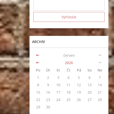
ARCHIV
<<
červen
>>
<<
2026
>>
Po
Út
St
Čt
Pá
So
Ne
1
2
3
4
5
6
7
8
9
10
11
12
13
14
15
16
17
18
19
20
21
22
23
24
25
26
27
28
29
30