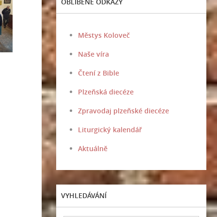
OBLÍBENÉ ODKAZY
Městys Koloveč
Naše víra
Čtení z Bible
Plzeňská diecéze
Zpravodaj plzeňské diecéze
Liturgický kalendář
Aktuálně
VYHLEDÁVÁNÍ