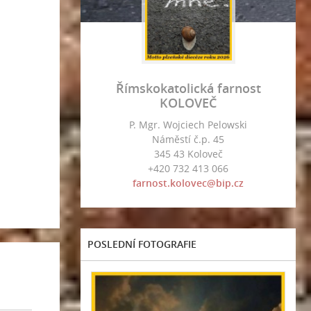
Římskokatolická farnost
KOLOVEČ
P. Mgr. Wojciech Pelowski
Náměstí č.p. 45
345 43 Koloveč
+420 732 413 066
farnost.kolovec@bip.cz
POSLEDNÍ FOTOGRAFIE