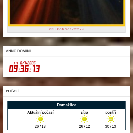
V E L I K O N O C E - 2026 a.d.
ANNO DOMINI
POČASÍ