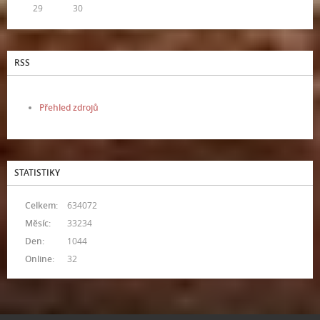
29
30
RSS
Přehled zdrojů
STATISTIKY
Celkem:
634072
Měsíc:
33234
Den:
1044
Online:
32