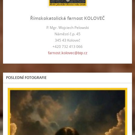
Římskokatolická farnost KOLOVEČ
P. Mgr. Wojciech Pelowski
Náměstí č.p. 45
345 43 Koloveč
+420 732 413 066
farnost.kolovec@bip.cz
POSLEDNÍ FOTOGRAFIE