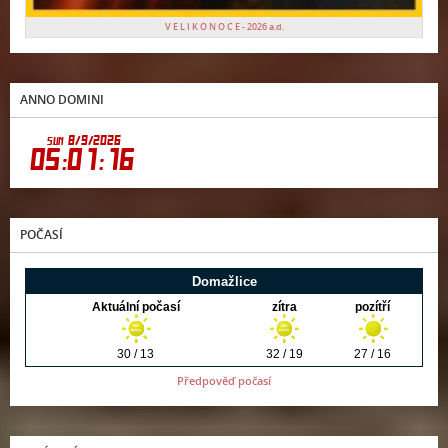
V E L I K O N O C E - 2026 a.d.
ANNO DOMINI
POČASÍ
Předpověď počasí