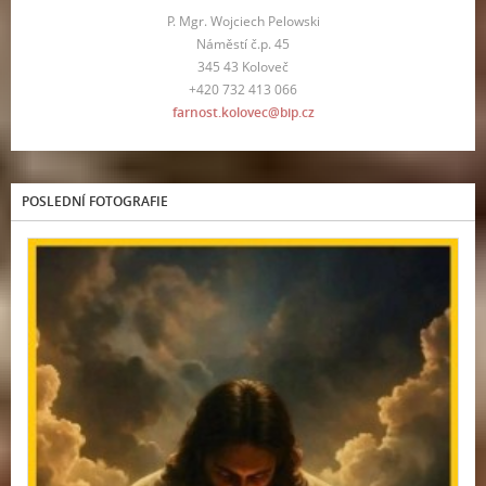
P. Mgr. Wojciech Pelowski
Náměstí č.p. 45
345 43 Koloveč
+420 732 413 066
farnost.kolovec@bip.cz
POSLEDNÍ FOTOGRAFIE