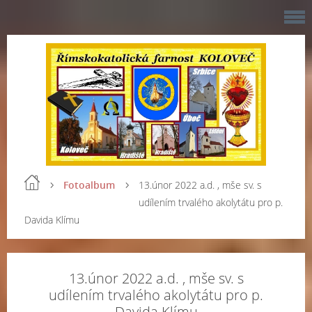
Fotoalbum
13.únor 2022 a.d. , mše sv. s
udílením trvalého akolytátu pro p.
Davida Klímu
13.únor 2022 a.d. , mše sv. s
udílením trvalého akolytátu pro p.
Davida Klímu