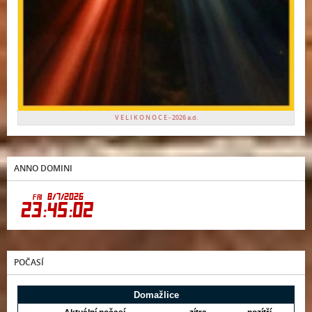
V E L I K O N O C E - 2026 a.d.
ANNO DOMINI
POČASÍ