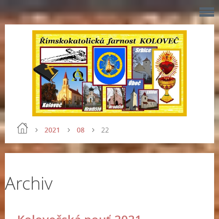
2021
08
22
Archiv