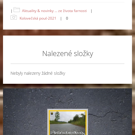
|
Aktuality & novinky ... ze života farnosti
|
Kolovečská pouť-2021
|
0
Nalezené složky
Nebyly nalezeny žádné složky