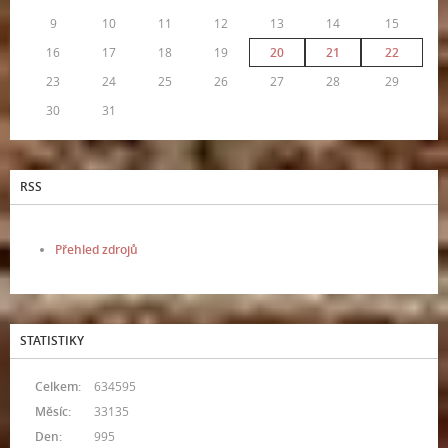
9
10
11
12
13
14
15
16
17
18
19
20
21
22
23
24
25
26
27
28
29
30
31
RSS
Přehled zdrojů
STATISTIKY
Celkem:
634595
Měsíc:
33135
Den:
995