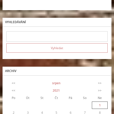
VYHLEDÁVÁNÍ
ARCHIV
<<
srpen
>>
<<
2021
>>
Po
Út
St
Čt
Pá
So
Ne
1
2
3
4
5
6
7
8