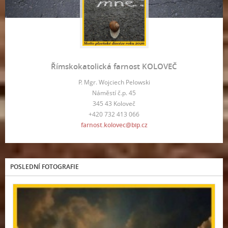
Římskokatolická farnost KOLOVEČ
P. Mgr. Wojciech Pelowski
Náměstí č.p. 45
345 43 Koloveč
+420 732 413 066
farnost.kolovec@bip.cz
POSLEDNÍ FOTOGRAFIE