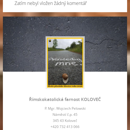
Zatím nebyl vložen žádný komentář
Římskokatolická farnost KOLOVEČ
P. Mgr. Wojciech Pelowski
Náměstí č.p. 45
345 43 Koloveč
+420 732 413 066