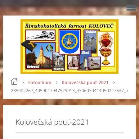
Fotoalbum
Kolovečská pouť-2021
235902267_4059017947529913_4306030414050247637_n
Kolovečská pouť-2021