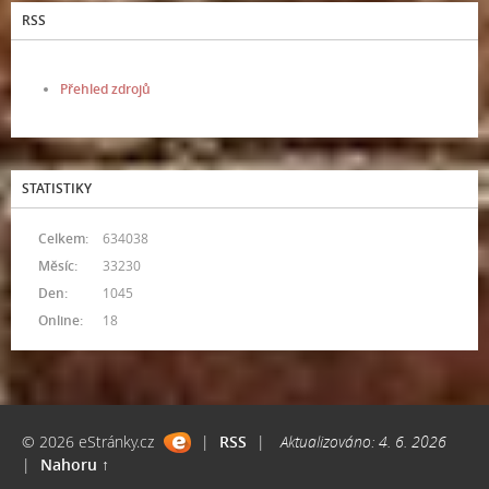
RSS
Přehled zdrojů
STATISTIKY
Celkem:
634038
Měsíc:
33230
Den:
1045
Online:
18
© 2026 eStránky.cz
|
RSS
|
Aktualizováno: 4. 6. 2026
|
Nahoru ↑