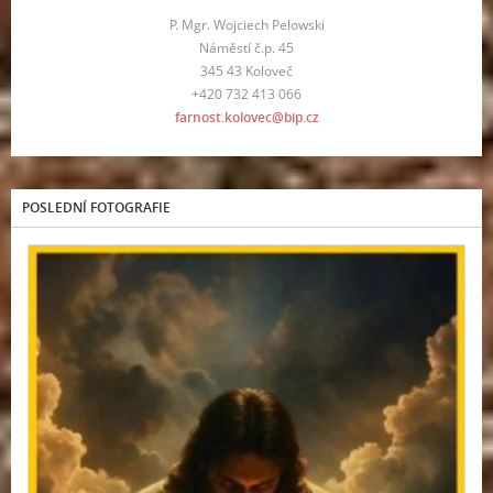
P. Mgr. Wojciech Pelowski
Náměstí č.p. 45
345 43 Koloveč
+420 732 413 066
farnost.kolovec@bip.cz
POSLEDNÍ FOTOGRAFIE