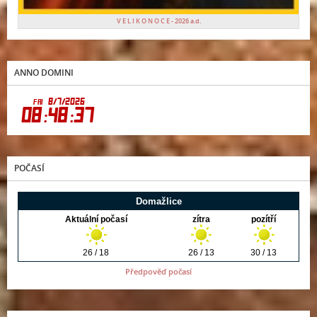
V E L I K O N O C E - 2026 a.d.
ANNO DOMINI
POČASÍ
Předpověď počasí