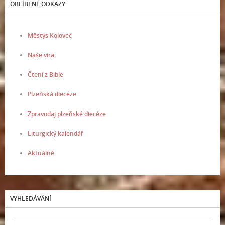
OBLÍBENÉ ODKAZY
Městys Koloveč
Naše víra
Čtení z Bible
Plzeňská diecéze
Zpravodaj plzeňské diecéze
Liturgický kalendář
Aktuálně
VYHLEDÁVÁNÍ