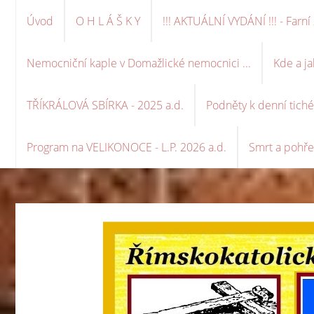
Úvod
O H L Á Š K Y
!!! AKTUÁLNÍ VYDÁNÍ !!! - Far
Nemocniční kaple v Domažlické nemocnici ...
Kde a ja
TŘÍKRÁLOVÁ SBÍRKA - 2025 a.d.
Podněty k denní tich
Program na VELIKONOCE - L.P. 2026 a.d.
Smrt a pohře