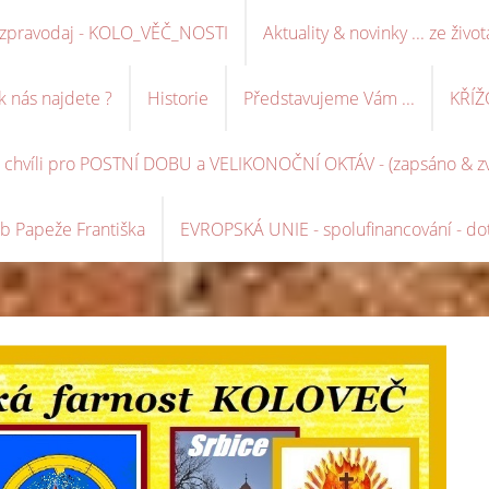
ní zpravodaj - KOLO_VĚČ_NOSTI
Aktuality & novinky ... ze život
k nás najdete ?
Historie
Představujeme Vám ...
KŘÍŽ
é chvíli pro POSTNÍ DOBU a VELIKONOČNÍ OKTÁV - (zapsáno & zve
b Papeže Františka
EVROPSKÁ UNIE - spolufinancování - dot