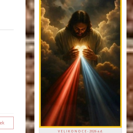
vek
V E L I K O N O C E - 2026 a.d.