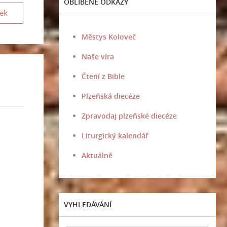
OBLÍBENÉ ODKAZY
vek
Městys Koloveč
Naše víra
Čtení z Bible
Plzeňská diecéze
Zpravodaj plzeňské diecéze
Liturgický kalendář
Aktuálně
VYHLEDÁVÁNÍ