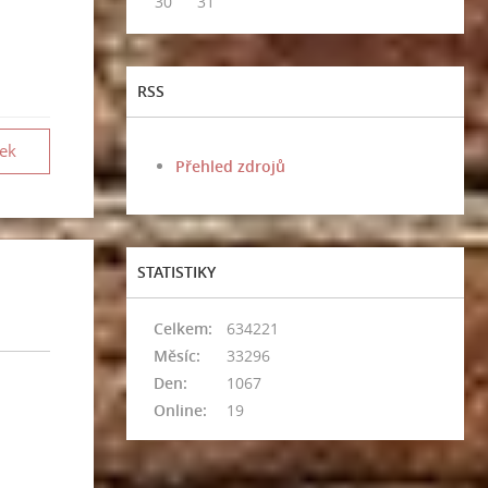
30
31
RSS
vek
Přehled zdrojů
STATISTIKY
Celkem:
634221
Měsíc:
33296
Den:
1067
Online:
19