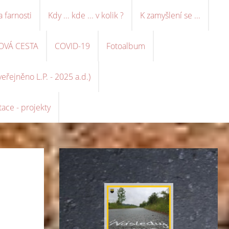
a farnosti
Kdy ... kde ... v kolik ?
K zamyšlení se ...
OVÁ CESTA
COVID-19
Fotoalbum
řejněno L.P. - 2025 a.d.)
ace - projekty