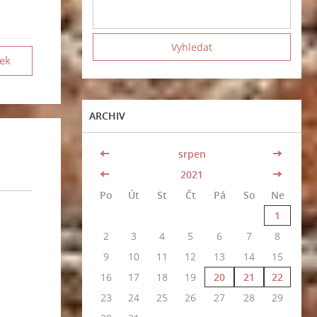
vek
ARCHIV
<<
srpen
>>
<<
2021
>>
Po
Út
St
Čt
Pá
So
Ne
1
2
3
4
5
6
7
8
9
10
11
12
13
14
15
16
17
18
19
20
21
22
23
24
25
26
27
28
29