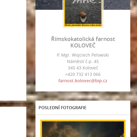
Římskokatolická farnost
KOLOVEČ
P. Mgr. Wojciech Pelowski
Náměstí č.p. 45
345 43 Koloveč
+420 732 413 066
farnost.kolovec@bip.cz
POSLEDNÍ FOTOGRAFIE