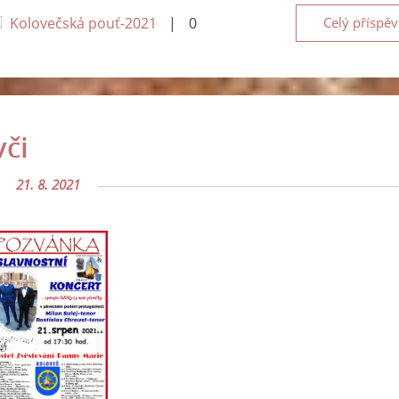
Kolovečská pouť-2021
|
0
Celý příspě
vči
21. 8. 2021