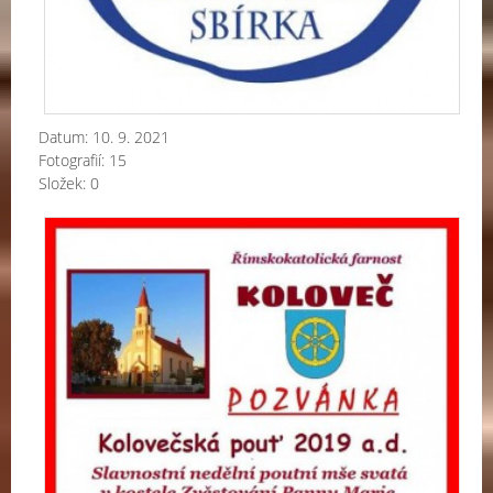
Datum:
10. 9. 2021
Fotografií:
15
Složek:
0
Kol
po
-
20
a.d