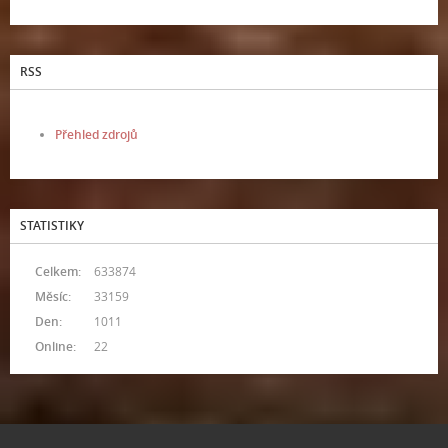
RSS
Přehled zdrojů
STATISTIKY
Celkem:
633874
Měsíc:
33159
Den:
1011
Online:
22