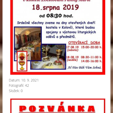
Datum:
10. 9. 2021
Fotografií:
42
Složek:
0
Kol
po
-