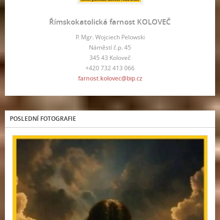
Římskokatolická farnost KOLOVEČ
P. Mgr. Wojciech Pelowski
Náměstí č.p. 45
345 43 Koloveč
+420 732 413 066
farnost.kolovec@bip.cz
POSLEDNÍ FOTOGRAFIE