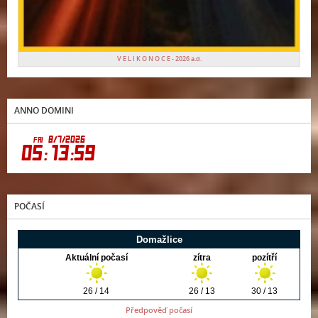
V E L I K O N O C E - 2026 a.d.
ANNO DOMINI
POČASÍ
Předpověď počasí