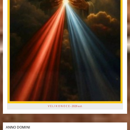
V E L I K O N O C E - 2026 a.d.
ANNO DOMINI