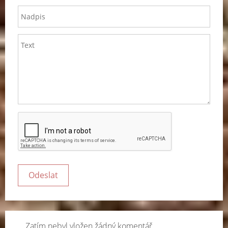
Zatím nebyl vložen žádný komentář