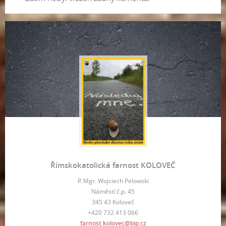
Římskokatolická farnost KOLOVEČ
P. Mgr. Wojciech Pelowski
Náměstí č.p. 45
345 43 Koloveč
+420 732 413 066
farnost.kolovec@bip.cz