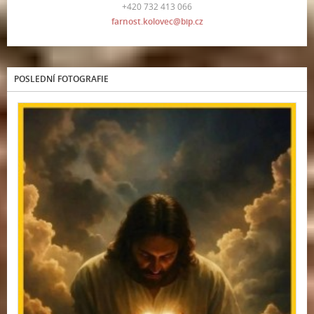
+420 732 413 066
farnost.kolovec@bip.cz
POSLEDNÍ FOTOGRAFIE