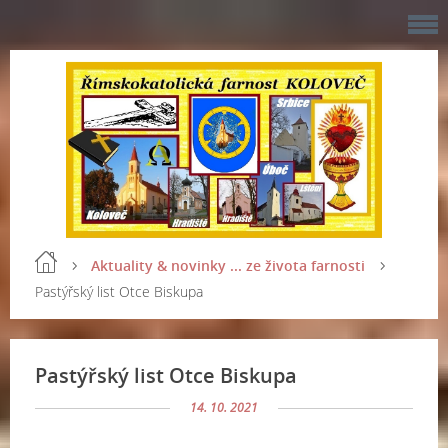
Aktuality & novinky ... ze života farnosti
Pastýřský list Otce Biskupa
Pastýřský list Otce Biskupa
14. 10. 2021