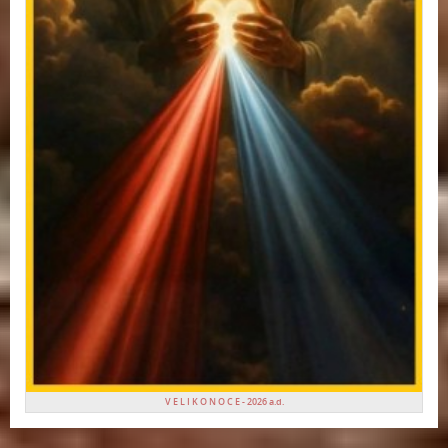
V E L I K O N O C E - 2026 a.d.