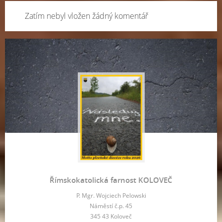
Zatím nebyl vložen žádný komentář
Římskokatolická farnost KOLOVEČ
P. Mgr. Wojciech Pelowski
Náměstí č.p. 45
345 43 Koloveč