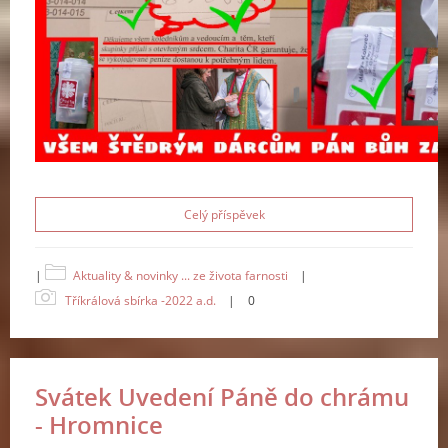
Celý příspěvek
|
Aktuality & novinky ... ze života farnosti
|
Tříkrálová sbírka -2022 a.d.
|
0
Svátek Uvedení Páně do chrámu
- Hromnice