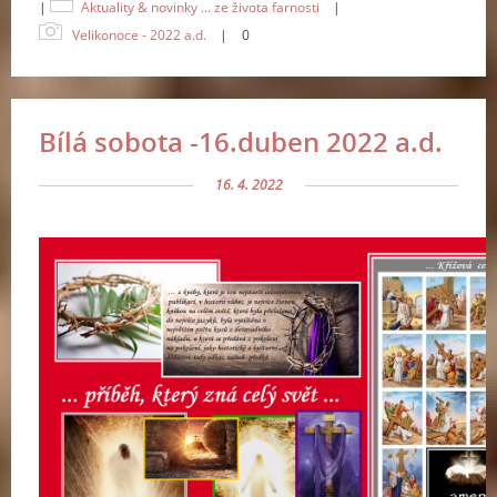
|
Aktuality & novinky ... ze života farnosti
|
Velikonoce - 2022 a.d.
|
0
Bílá sobota -16.duben 2022 a.d.
16. 4. 2022