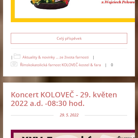
Celý příspěvek
|
Aktuality & novinky ... ze života farnosti
|
Římskokatolická farnost KOLOVEČ-kostel & fara
|
0
Koncert KOLOVEČ - 29. květen
2022 a.d. -08:30 hod.
29. 5. 2022