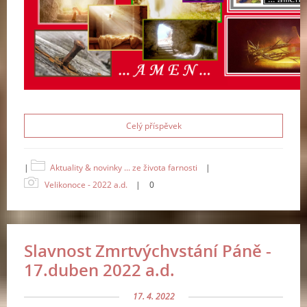
Celý příspěvek
|
Aktuality & novinky ... ze života farnosti
|
Velikonoce - 2022 a.d.
|
0
Slavnost Zmrtvýchvstání Páně -
17.duben 2022 a.d.
17. 4. 2022