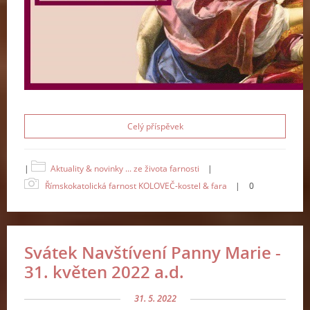
Celý příspěvek
|
Aktuality & novinky ... ze života farnosti
|
Římskokatolická farnost KOLOVEČ-kostel & fara
|
0
Svátek Navštívení Panny Marie -
31. květen 2022 a.d.
31. 5. 2022