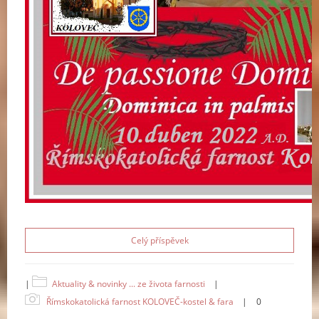
Celý příspěvek
|
Aktuality & novinky ... ze života farnosti
|
Římskokatolická farnost KOLOVEČ-kostel & fara
|
0