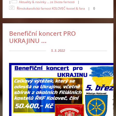
|
Aktuality & novinky ... ze života farnosti
|
Římskokatolická farnost KOLOVEČ-kostel & fara
|
0
Benefiční koncert PRO
UKRAJINU ...
5. 3. 2022