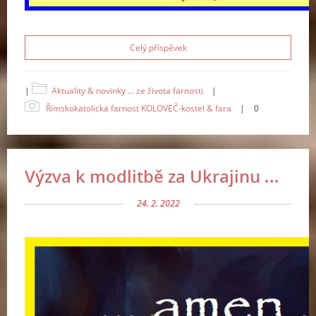
Celý příspěvek
|
Aktuality & novinky ... ze života farnosti
|
Římskokatolická farnost KOLOVEČ-kostel & fara
|
0
Výzva k modlitbě za Ukrajinu ...
24. 2. 2022