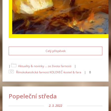
Celý příspěvek
|
Aktuality & novinky ... ze života farnosti
|
Římskokatolická farnost KOLOVEČ-kostel & fara
|
0
Popeleční středa
2. 3. 2022