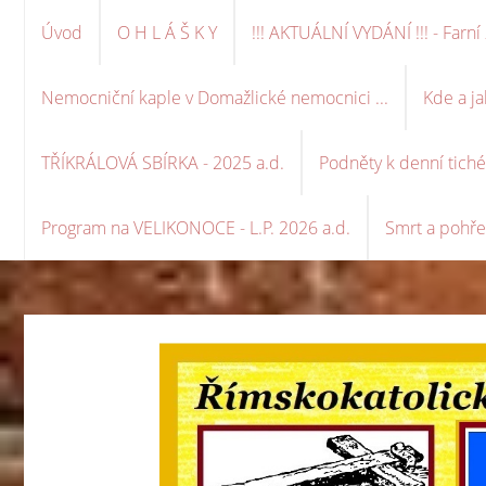
Úvod
O H L Á Š K Y
!!! AKTUÁLNÍ VYDÁNÍ !!! - Far
Nemocniční kaple v Domažlické nemocnici ...
Kde a ja
TŘÍKRÁLOVÁ SBÍRKA - 2025 a.d.
Podněty k denní tich
Program na VELIKONOCE - L.P. 2026 a.d.
Smrt a pohře