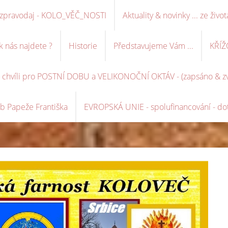
ní zpravodaj - KOLO_VĚČ_NOSTI
Aktuality & novinky ... ze život
k nás najdete ?
Historie
Představujeme Vám ...
KŘÍŽ
é chvíli pro POSTNÍ DOBU a VELIKONOČNÍ OKTÁV - (zapsáno & zve
b Papeže Františka
EVROPSKÁ UNIE - spolufinancování - dot