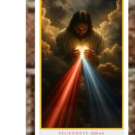
V E L I K O N O C E - 2026 a.d.