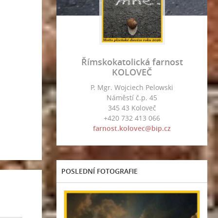
Římskokatolická farnost
KOLOVEČ
P. Mgr. Wojciech Pelowski
Náměstí č.p. 45
345 43 Koloveč
+420 732 413 066
farnost.kolovec@bip.cz
POSLEDNÍ FOTOGRAFIE