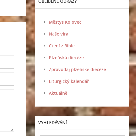
OBLÍBENÉ ODKAZY
Městys Koloveč
Naše víra
Čtení z Bible
Plzeňská diecéze
Zpravodaj plzeňské diecéze
Liturgický kalendář
Aktuálně
VYHLEDÁVÁNÍ