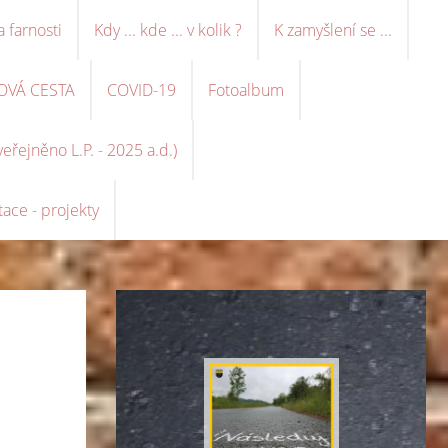
a farnosti
Kdy ... kde ... v kolik ?
K zamyšlení se ...
OVÁ CESTA
COVID-19
Fotoalbum
řejněno L.P. - 2025 a.d.)
ace - projekty