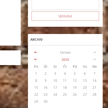
ARCHIV
<<
červen
>>
<<
2026
>>
Po
Út
St
Čt
Pá
So
Ne
1
2
3
4
5
6
7
8
9
10
11
12
13
14
15
16
17
18
19
20
21
22
23
24
25
26
27
28
29
30