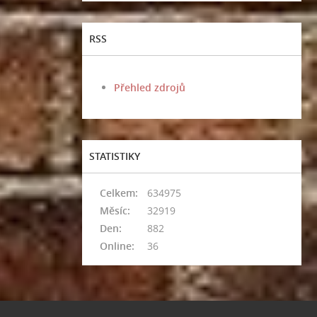
RSS
Přehled zdrojů
STATISTIKY
Celkem:
634975
Měsíc:
32919
Den:
882
Online:
36