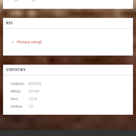
RSS
Přehled zdrojů
STATISTIKY
Celkem:
634535
Měsíc:
33169
Den:
1014
Online:
13