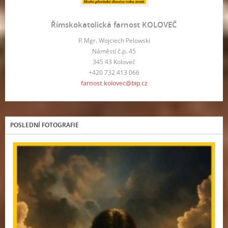
Římskokatolická farnost KOLOVEČ
P. Mgr. Wojciech Pelowski
Náměstí č.p. 45
345 43 Koloveč
+420 732 413 066
farnost.kolovec@bip.cz
POSLEDNÍ FOTOGRAFIE