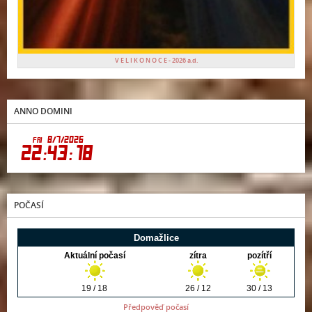
V E L I K O N O C E - 2026 a.d.
ANNO DOMINI
POČASÍ
Předpověď počasí