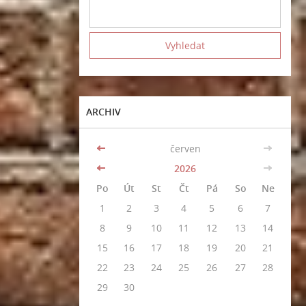
ARCHIV
<<
červen
>>
<<
2026
>>
Po
Út
St
Čt
Pá
So
Ne
1
2
3
4
5
6
7
8
9
10
11
12
13
14
15
16
17
18
19
20
21
22
23
24
25
26
27
28
29
30