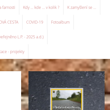
a farnosti
Kdy ... kde ... v kolik ?
K zamyšlení se ...
OVÁ CESTA
COVID-19
Fotoalbum
řejněno L.P. - 2025 a.d.)
ace - projekty