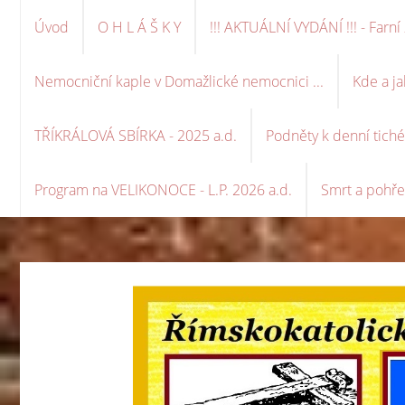
Úvod
O H L Á Š K Y
!!! AKTUÁLNÍ VYDÁNÍ !!! - Far
Nemocniční kaple v Domažlické nemocnici ...
Kde a ja
TŘÍKRÁLOVÁ SBÍRKA - 2025 a.d.
Podněty k denní tich
Program na VELIKONOCE - L.P. 2026 a.d.
Smrt a pohře