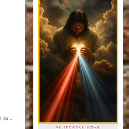
Další →
V E L I K O N O C E - 2026 a.d.