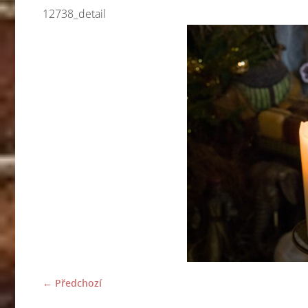
12738_detail
← Předchozí