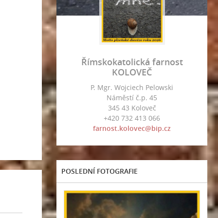
Římskokatolická farnost
KOLOVEČ
P. Mgr. Wojciech Pelowski
Náměstí č.p. 45
345 43 Koloveč
+420 732 413 066
farnost.kolovec@bip.cz
POSLEDNÍ FOTOGRAFIE