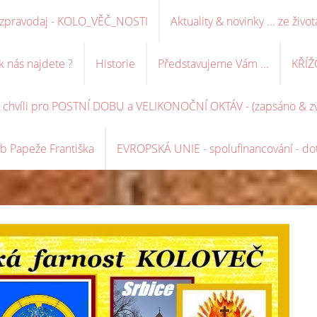
ní zpravodaj - KOLO_VĚČ_NOSTI
Aktuality & novinky ... ze život
k nás najdete ?
Historie
Představujeme Vám ...
KŘÍŽ
é chvíli pro POSTNÍ DOBU a VELIKONOČNÍ OKTÁV - (zapsáno & zve
b Papeže Františka
EVROPSKÁ UNIE - spolufinancování - dot