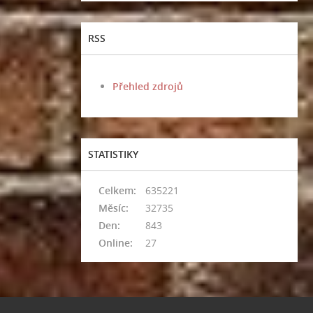
RSS
Přehled zdrojů
STATISTIKY
Celkem:
635221
Měsíc:
32735
Den:
843
Online:
27