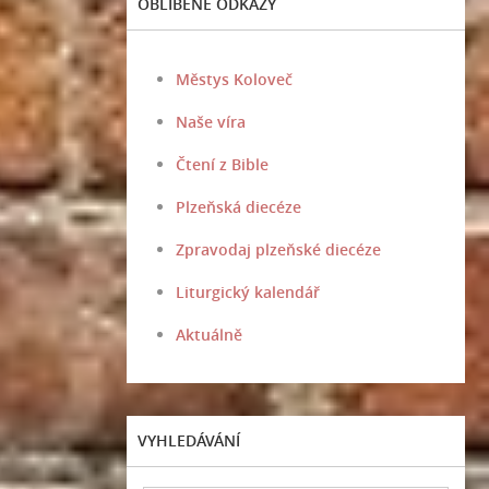
OBLÍBENÉ ODKAZY
Městys Koloveč
Naše víra
Čtení z Bible
Plzeňská diecéze
Zpravodaj plzeňské diecéze
Liturgický kalendář
Aktuálně
VYHLEDÁVÁNÍ