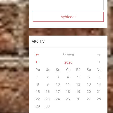
ARCHIV
<<
červen
>>
<<
2026
>>
Po
Út
St
Čt
Pá
So
Ne
1
2
3
4
5
6
7
8
9
10
11
12
13
14
15
16
17
18
19
20
21
22
23
24
25
26
27
28
29
30