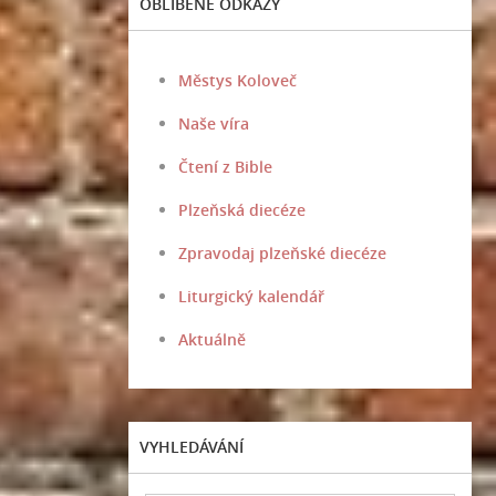
OBLÍBENÉ ODKAZY
Městys Koloveč
Naše víra
Čtení z Bible
Plzeňská diecéze
Zpravodaj plzeňské diecéze
Liturgický kalendář
Aktuálně
VYHLEDÁVÁNÍ