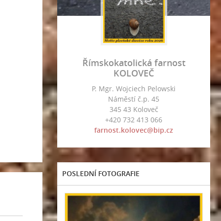
Římskokatolická farnost
KOLOVEČ
P. Mgr. Wojciech Pelowski
Náměstí č.p. 45
345 43 Koloveč
+420 732 413 066
farnost.kolovec@bip.cz
POSLEDNÍ FOTOGRAFIE