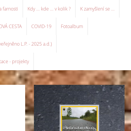
a farnosti
Kdy ... kde ... v kolik ?
K zamyšlení se ...
OVÁ CESTA
COVID-19
Fotoalbum
řejněno L.P. - 2025 a.d.)
ace - projekty