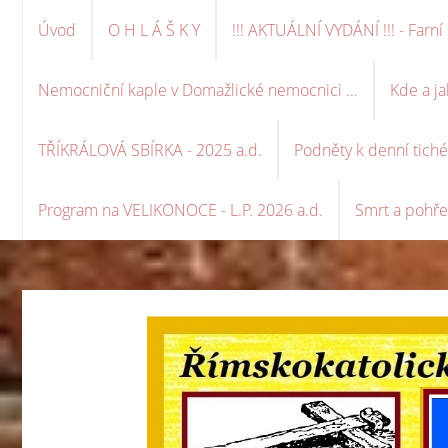
Úvod
O H L Á Š K Y
!!! AKTUÁLNÍ VYDÁNÍ !!! - Far
Nemocniční kaple v Domažlické nemocnici ...
Kde a ja
TŘÍKRÁLOVÁ SBÍRKA - 2025 a.d.
Podněty k denní tich
Program na VELIKONOCE - L.P. 2026 a.d.
Smrt a pohře