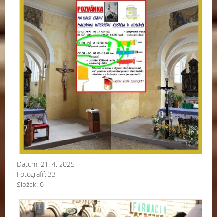
kos
-
L.P.
20
a.d
Datum:
21. 4. 2025
Fotografií:
33
Složek:
0
Sm
a