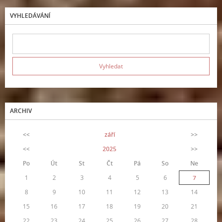
VYHLEDÁVÁNÍ
ARCHIV
<<
září
>>
<<
2025
>>
Po
Út
St
Čt
Pá
So
Ne
1
2
3
4
5
6
7
8
9
10
11
12
13
14
15
16
17
18
19
20
21
22
23
24
25
26
27
28