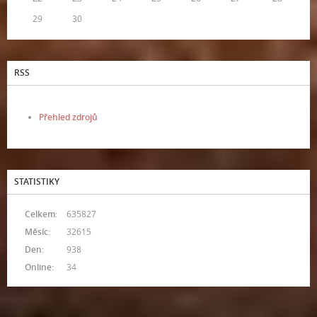
29
30
RSS
Přehled zdrojů
STATISTIKY
Celkem:
635827
Měsíc:
32615
Den:
938
Online:
34