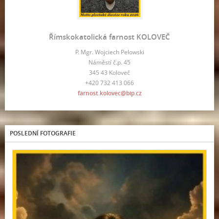
Římskokatolická farnost KOLOVEČ
P. Mgr. Wojciech Pelowski
Náměstí č.p. 45
345 43 Koloveč
+420 732 413 066
farnost.kolovec@bip.cz
POSLEDNÍ FOTOGRAFIE