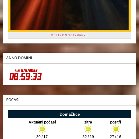
V E L I K O N O C E - 2026 a.d.
ANNO DOMINI
POČASÍ