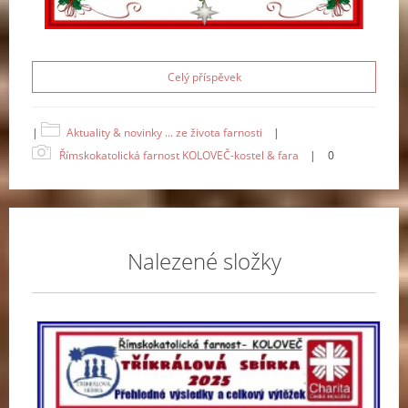
Celý příspěvek
|
Aktuality & novinky ... ze života farnosti
|
Římskokatolická farnost KOLOVEČ-kostel & fara
|
0
Nalezené složky
Tří
sbí
-
20