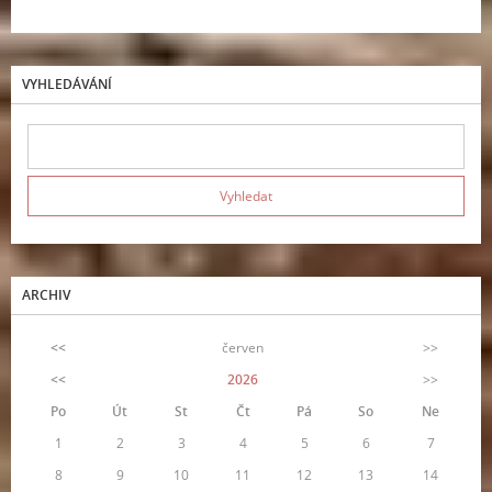
VYHLEDÁVÁNÍ
ARCHIV
<<
červen
>>
<<
2026
>>
Po
Út
St
Čt
Pá
So
Ne
1
2
3
4
5
6
7
8
9
10
11
12
13
14