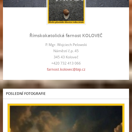
Římskokatolická farnost KOLOVEČ
P. Mgr. Wojciech Pelowski
Náměstí č.p. 45
345 43 Koloveč
+420 732 413 066
farnost.kolovec@bip.cz
POSLEDNÍ FOTOGRAFIE