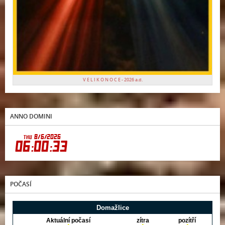
V E L I K O N O C E - 2026 a.d.
ANNO DOMINI
POČASÍ