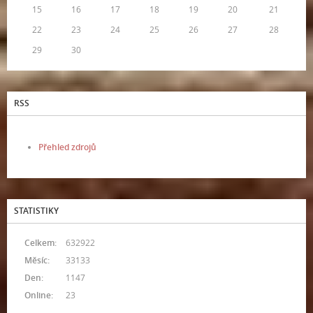
15
16
17
18
19
20
21
22
23
24
25
26
27
28
29
30
RSS
Přehled zdrojů
STATISTIKY
Celkem:
632922
Měsíc:
33133
Den:
1147
Online:
23