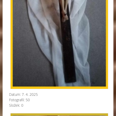
Datum:
7. 4. 2025
Fotografií:
50
Složek:
0
Ma