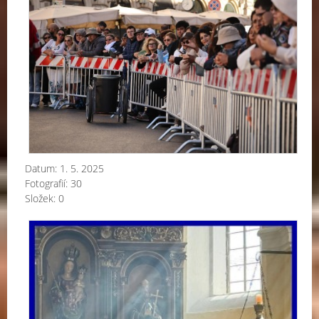
po
Pa
Fra
Datum:
1. 5. 2025
Fotografií:
30
Složek:
0
Kol
po
L.
P.
20
a.d
.