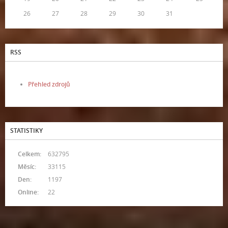
26
27
28
29
30
31
RSS
Přehled zdrojů
STATISTIKY
Celkem:
632795
Měsíc:
33115
Den:
1197
Online:
22