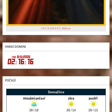
V E L I K O N O C E - 2026 a.d.
ANNO DOMINI
POČASÍ