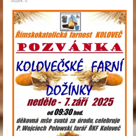
Složek:
0
Far
dož
L.
P.
20
a.d