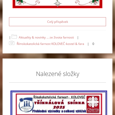
Celý příspěvek
|
Aktuality & novinky ... ze života farnosti
|
Římskokatolická farnost KOLOVEČ-kostel & fara
|
0
Nalezené složky
Tří
sbí
-
20