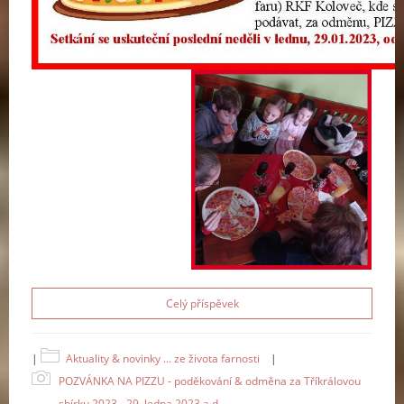
Celý příspěvek
|
Aktuality & novinky ... ze života farnosti
|
POZVÁNKA NA PIZZU - poděkování & odměna za Tříkrálovou
sbírku 2023 - 29. ledna 2023 a.d.