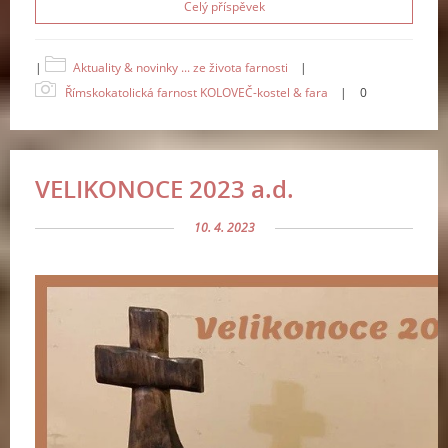
Celý příspěvek
|
Aktuality & novinky ... ze života farnosti
|
Římskokatolická farnost KOLOVEČ-kostel & fara
|
0
VELIKONOCE 2023 a.d.
10. 4. 2023