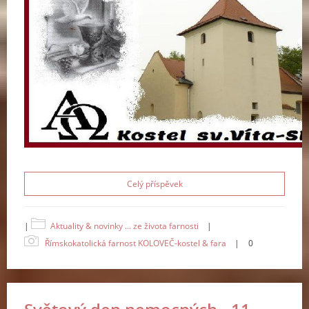
Celý příspěvek
|
Aktuality & novinky ... ze života farnosti
|
Římskokatolická farnost KOLOVEČ-kostel & fara
|
0