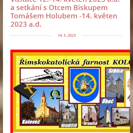
a setkání s Otcem Biskupem
Tomášem Holubem -14. květen
2023 a.d.
14. 5. 2023