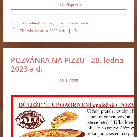
Celý příspěvek
|
Aktuality & novinky ... ze života farnosti
|
Tříkrálová sbírka 2023 a.d.
|
0
POZVÁNKA NA PIZZU - 29. ledna
2023 a.d.
29. 1. 2023