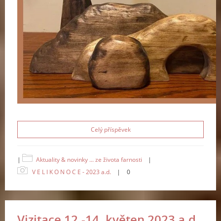
Celý příspěvek
|
Aktuality & novinky ... ze života farnosti
|
V E L I K O N O C E - 2023 a.d.
|
0
Vizitace 12.-14. květen 2023 a.d.