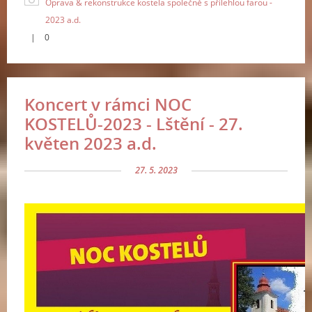
Oprava & rekonstrukce kostela společně s přilehlou farou -
2023 a.d.
|
0
Koncert v rámci NOC
KOSTELŮ-2023 - Lštění - 27.
květen 2023 a.d.
27. 5. 2023