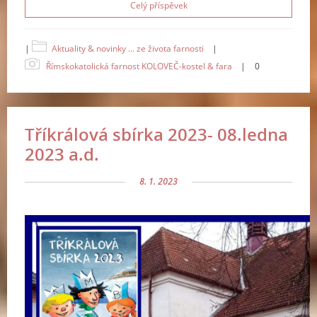
Celý příspěvek
|
Aktuality & novinky ... ze života farnosti
|
Římskokatolická farnost KOLOVEČ-kostel & fara
|
0
Tříkrálová sbírka 2023- 08.ledna
2023 a.d.
8. 1. 2023