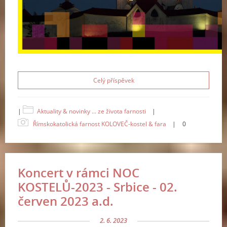
Celý příspěvek
|
Aktuality & novinky ... ze života farnosti
|
Římskokatolická farnost KOLOVEČ-kostel & fara
|
0
Koncert v rámci NOC
KOSTELŮ-2023 - Srbice - 02.
červen 2023 a.d.
2. 6. 2023