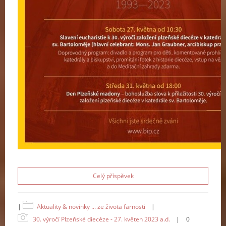
Celý příspěvek
|
Aktuality & novinky ... ze života farnosti
|
30. výročí Plzeňské diecéze - 27. květen 2023 a.d.
|
0