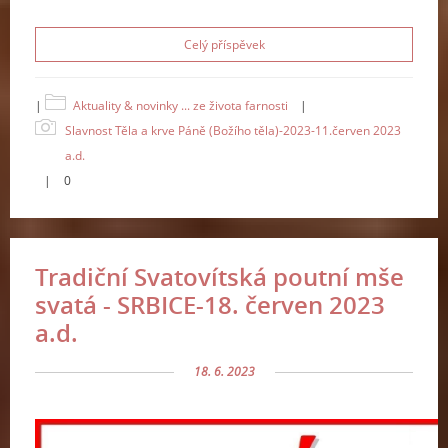
Celý příspěvek
|
Aktuality & novinky ... ze života farnosti
|
Slavnost Těla a krve Páně (Božího těla)-2023-11.červen 2023
a.d.
|
0
Tradiční Svatovítská poutní mše
svatá - SRBICE-18. červen 2023
a.d.
18. 6. 2023