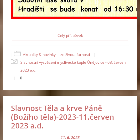
Celý příspěvek
|
Aktuality & novinky ... ze života farnosti
|
Slavnostní vysvěcení myslivecké kaple Únějovice - 03. červen
2023 a.d.
|
0
Slavnost Těla a krve Páně
(Božího těla)-2023-11.červen
2023 a.d.
11. 6. 2023