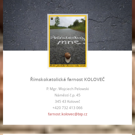
Římskokatolická farnost KOLOVEČ
P. Mgr. Wojciech Pelowski
Náměstí č.p. 45
345 43 Koloveč
+420 732 413 066
farnost.kolovec@bip.cz