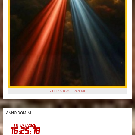
V E L I K O N O C E - 2026 a.d.
ANNO DOMINI