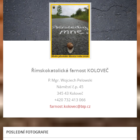
Římskokatolická farnost KOLOVEČ
P. Mgr. Wojciech Pelowski
Náměstí č.p. 45
345 43 Koloveč
+420 732 413 066
farnost.kolovec@bip.cz
POSLEDNÍ FOTOGRAFIE