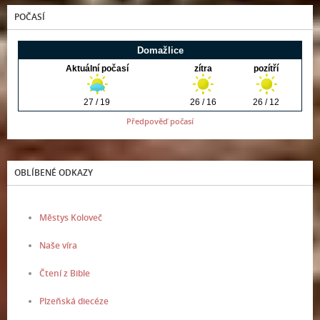
POČASÍ
Předpověď počasí
OBLÍBENÉ ODKAZY
Městys Koloveč
Naše víra
Čtení z Bible
Plzeňská diecéze