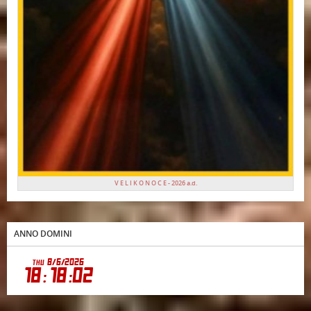
V E L I K O N O C E - 2026 a.d.
ANNO DOMINI