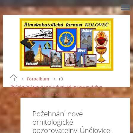
Fotoalbum
r9
Požehnání nové ornitologické pozorovatelny-
Únějovice-Myslivecké sdružení Čírka-02.10.2021a.d.
Požehnání nové
ornitologické
pozorovatelny-Únějovice-