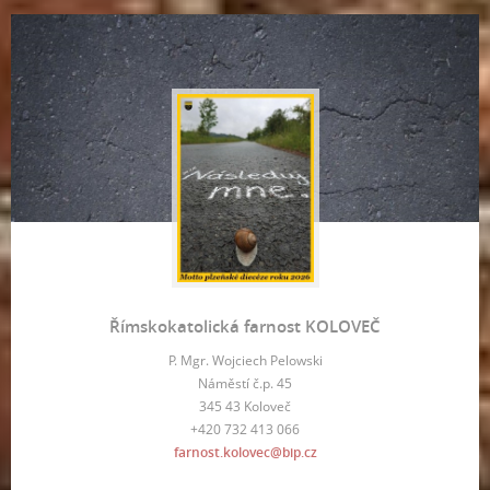
Římskokatolická farnost KOLOVEČ
P. Mgr. Wojciech Pelowski
Náměstí č.p. 45
345 43 Koloveč
+420 732 413 066
farnost.kolovec@bip.cz