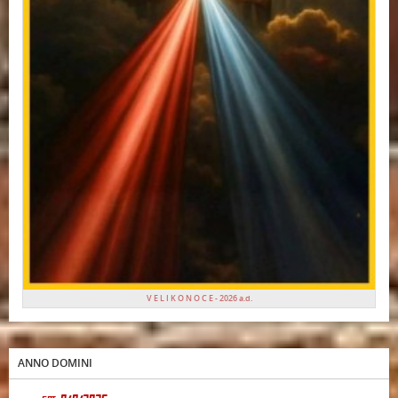
V E L I K O N O C E - 2026 a.d.
ANNO DOMINI