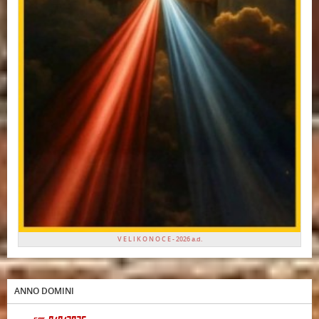
V E L I K O N O C E - 2026 a.d.
ANNO DOMINI