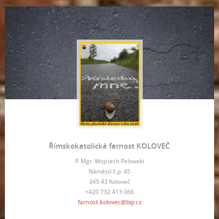
Římskokatolická farnost KOLOVEČ
P. Mgr. Wojciech Pelowski
Náměstí č.p. 45
345 43 Koloveč
+420 732 413 066
farnost.kolovec@bip.cz