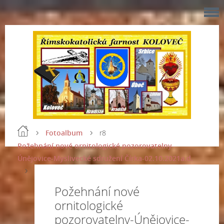
Fotoalbum
r8
Požehnání nové ornitologické pozorovatelny-
Únějovice-Myslivecké sdružení Čírka-02.10.2021a.d.
Požehnání nové
ornitologické
pozorovatelny-Únějovice-