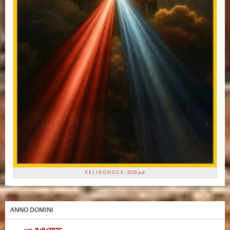
V E L I K O N O C E - 2026 a.d.
ANNO DOMINI