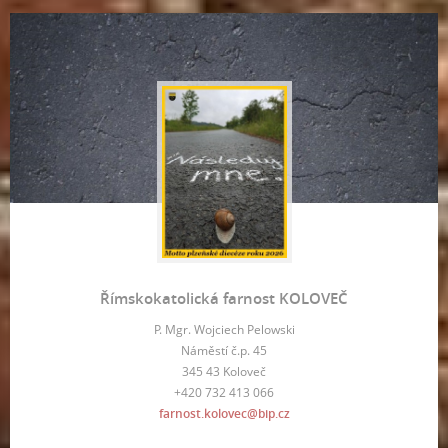
Římskokatolická farnost KOLOVEČ
P. Mgr. Wojciech Pelowski
Náměstí č.p. 45
345 43 Koloveč
+420 732 413 066
farnost.kolovec@bip.cz