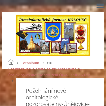
Fotoalbum
r10
Požehnání nové ornitologické pozorovatelny-
Únějovice-Myslivecké sdružení Čírka-02.10.2021a.d.
Požehnání nové
ornitologické
pozorovatelny-Únějovice-