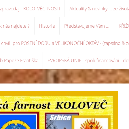
ní zpravodaj - KOLO_VĚČ_NOSTI
Aktuality & novinky ... ze život
k nás najdete ?
Historie
Představujeme Vám ...
KŘÍŽ
é chvíli pro POSTNÍ DOBU a VELIKONOČNÍ OKTÁV - (zapsáno & zve
b Papeže Františka
EVROPSKÁ UNIE - spolufinancování - dot