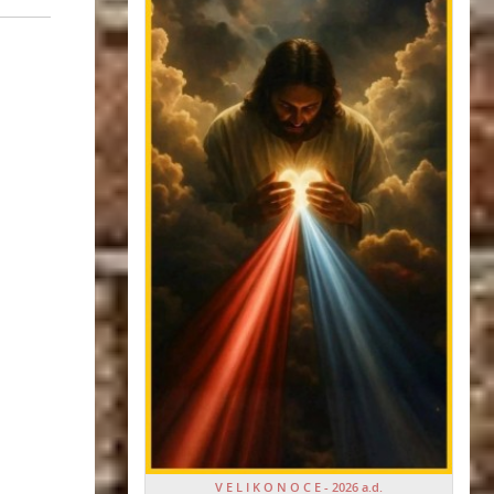
V E L I K O N O C E - 2026 a.d.