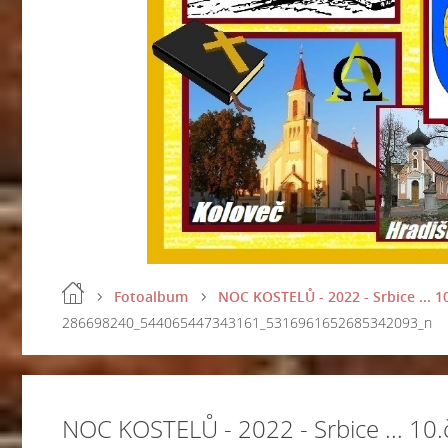
Fotoalbum
NOC KOSTELŮ - 2022 - Srbice ... 1
286698240_544065447343161_5316961652685342093_n
NOC KOSTELŮ - 2022 - Srbice ... 10