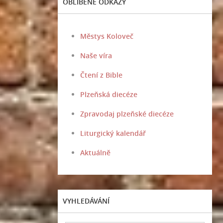
OBLÍBENÉ ODKAZY
Městys Koloveč
Naše víra
Čtení z Bible
Plzeňská diecéze
Zpravodaj plzeňské diecéze
Liturgický kalendář
Aktuálně
VYHLEDÁVÁNÍ