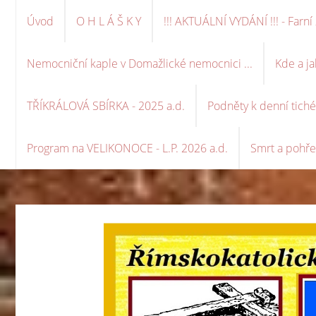
Úvod
O H L Á Š K Y
!!! AKTUÁLNÍ VYDÁNÍ !!! - Far
Nemocniční kaple v Domažlické nemocnici ...
Kde a ja
TŘÍKRÁLOVÁ SBÍRKA - 2025 a.d.
Podněty k denní tich
Program na VELIKONOCE - L.P. 2026 a.d.
Smrt a pohře