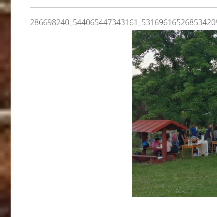
286698240_544065447343161_53169616526853420