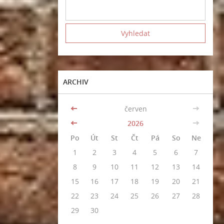
ARCHIV
<<
červen
>>
<<
2026
>>
Po
Út
St
Čt
Pá
So
Ne
1
2
3
4
5
6
7
8
9
10
11
12
13
14
15
16
17
18
19
20
21
22
23
24
25
26
27
28
29
30