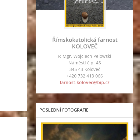
Římskokatolická farnost
KOLOVEČ
P. Mgr. Wojciech Pelowski
Náměstí č.p. 45
345 43 Koloveč
+420 732 413 066
farnost.kolovec@bip.cz
POSLEDNÍ FOTOGRAFIE