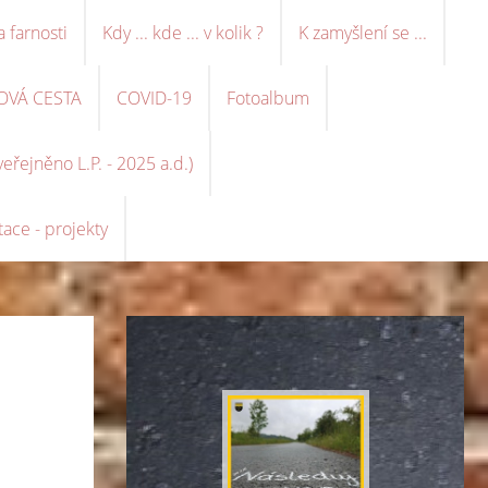
a farnosti
Kdy ... kde ... v kolik ?
K zamyšlení se ...
OVÁ CESTA
COVID-19
Fotoalbum
řejněno L.P. - 2025 a.d.)
ace - projekty