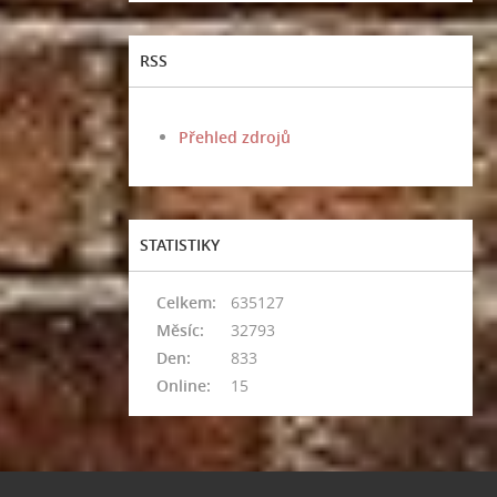
RSS
Přehled zdrojů
STATISTIKY
Celkem:
635127
Měsíc:
32793
Den:
833
Online:
15