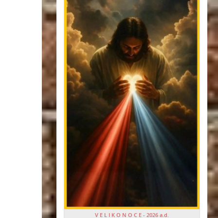
V E L I K O N O C E - 2026 a.d.