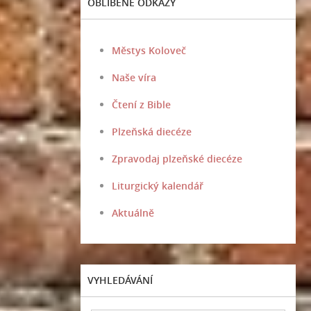
OBLÍBENÉ ODKAZY
Městys Koloveč
Naše víra
Čtení z Bible
Plzeňská diecéze
Zpravodaj plzeňské diecéze
Liturgický kalendář
Aktuálně
VYHLEDÁVÁNÍ