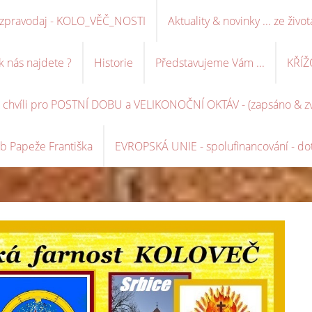
ní zpravodaj - KOLO_VĚČ_NOSTI
Aktuality & novinky ... ze život
k nás najdete ?
Historie
Představujeme Vám ...
KŘÍŽ
é chvíli pro POSTNÍ DOBU a VELIKONOČNÍ OKTÁV - (zapsáno & zve
b Papeže Františka
EVROPSKÁ UNIE - spolufinancování - dot