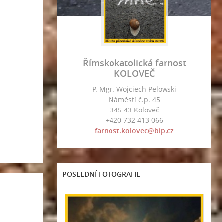
Římskokatolická farnost
KOLOVEČ
P. Mgr. Wojciech Pelowski
Náměstí č.p. 45
345 43 Koloveč
+420 732 413 066
farnost.kolovec@bip.cz
POSLEDNÍ FOTOGRAFIE