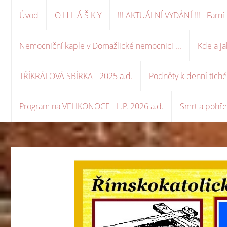
Úvod
O H L Á Š K Y
!!! AKTUÁLNÍ VYDÁNÍ !!! - Far
Nemocniční kaple v Domažlické nemocnici ...
Kde a ja
TŘÍKRÁLOVÁ SBÍRKA - 2025 a.d.
Podněty k denní tich
Program na VELIKONOCE - L.P. 2026 a.d.
Smrt a pohře