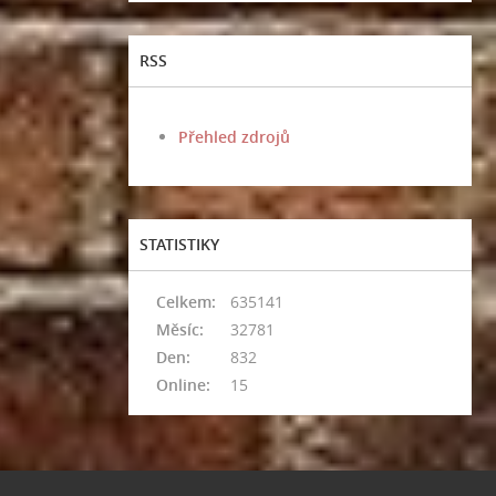
RSS
Přehled zdrojů
STATISTIKY
Celkem:
635141
Měsíc:
32781
Den:
832
Online:
15