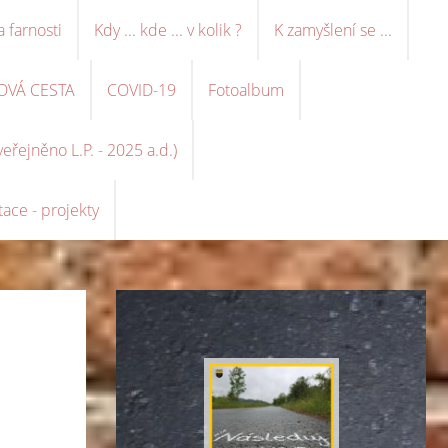
a farnosti
Kdy ... kde ... v kolik ?
K zamyšlení se ...
OVÁ CESTA
COVID-19
Fotoalbum
řejněno L.P. - 2025 a.d.)
ace - projekty