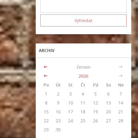
ARCHIV
<<
červen
>>
<<
2026
>>
Po
Út
St
Čt
Pá
So
Ne
1
2
3
4
5
6
7
8
9
10
11
12
13
14
15
16
17
18
19
20
21
22
23
24
25
26
27
28
29
30