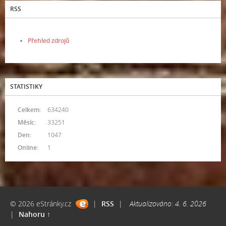
RSS
Přehled zdrojů
STATISTIKY
Celkem:
634240
Měsíc:
33251
Den:
1047
Online:
1
© 2026 eStránky.cz
|
RSS
|
Aktualizováno: 4. 6. 2026
|
Nahoru ↑