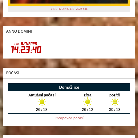
V E L I K O N O C E - 2026 a.d.
ANNO DOMINI
POČASÍ
Předpověď počasí