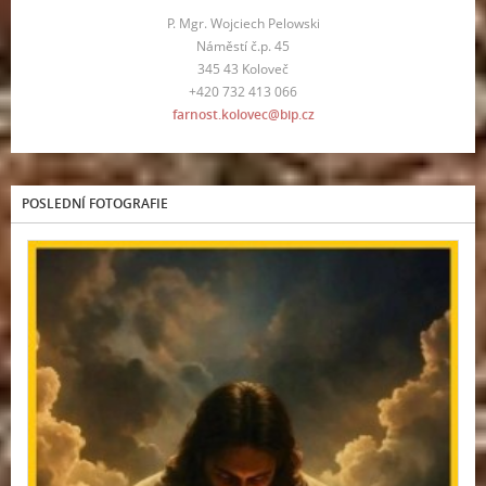
P. Mgr. Wojciech Pelowski
Náměstí č.p. 45
345 43 Koloveč
+420 732 413 066
farnost.kolovec@bip.cz
POSLEDNÍ FOTOGRAFIE