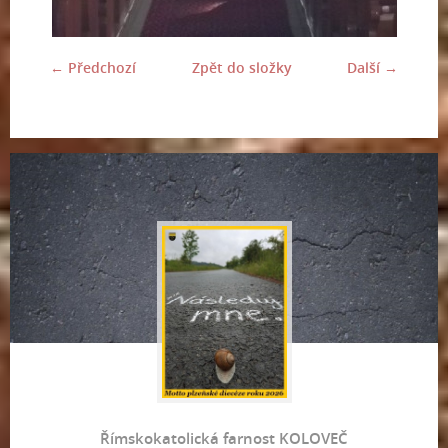
← Předchozí
Zpět do složky
Další →
Římskokatolická farnost KOLOVEČ