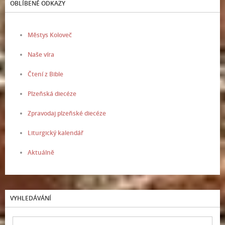
OBLÍBENÉ ODKAZY
Městys Koloveč
Naše víra
Čtení z Bible
Plzeňská diecéze
Zpravodaj plzeňské diecéze
Liturgický kalendář
Aktuálně
VYHLEDÁVÁNÍ