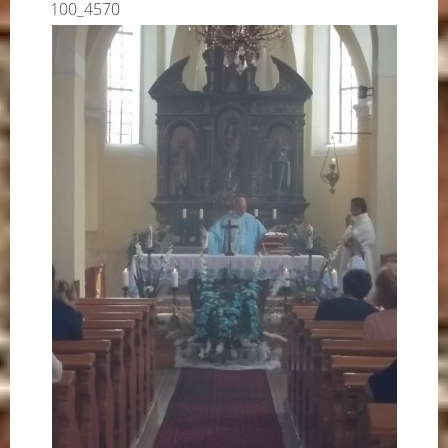
100_4570