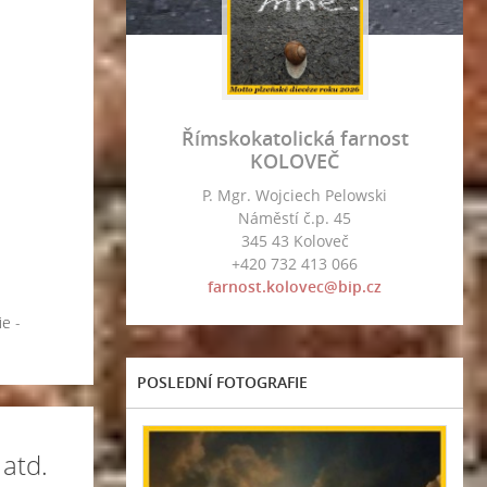
Římskokatolická farnost
KOLOVEČ
P. Mgr. Wojciech Pelowski
Náměstí č.p. 45
345 43 Koloveč
+420 732 413 066
farnost.kolovec@bip.cz
ie -
POSLEDNÍ FOTOGRAFIE
atd.