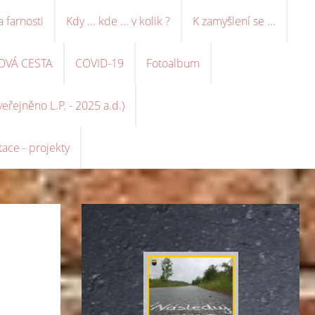
a farnosti
Kdy ... kde ... v kolik ?
K zamyšlení se ...
OVÁ CESTA
COVID-19
Fotoalbum
řejněno L.P. - 2025 a.d.)
ace - projekty