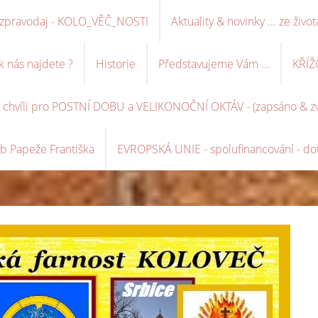
ní zpravodaj - KOLO_VĚČ_NOSTI
Aktuality & novinky ... ze život
k nás najdete ?
Historie
Představujeme Vám ...
KŘÍŽ
é chvíli pro POSTNÍ DOBU a VELIKONOČNÍ OKTÁV - (zapsáno & zve
b Papeže Františka
EVROPSKÁ UNIE - spolufinancování - dot