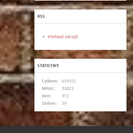
RSS
Přehled zdrojů
STATISTIKY
Celkem:
633552
Měsíc:
33023
Den:
912
Online:
39