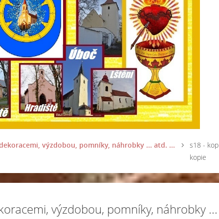
ekoracemi, výzdobou, pomníky, náhrobky ... atd. ...
s18 - kop
kopie
oracemi, výzdobou, pomníky, náhrobky ... 