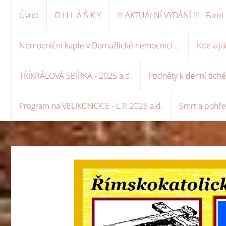
Úvod
O H L Á Š K Y
!!! AKTUÁLNÍ VYDÁNÍ !!! - Far
Nemocniční kaple v Domažlické nemocnici ...
Kde a ja
TŘÍKRÁLOVÁ SBÍRKA - 2025 a.d.
Podněty k denní tich
Program na VELIKONOCE - L.P. 2026 a.d.
Smrt a pohře