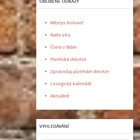
OBLÍBENÉ ODKAZY
Městys Koloveč
Naše víra
Čtení z Bible
Plzeňská diecéze
Zpravodaj plzeňské diecéze
Liturgický kalendář
Aktuálně
VYHLEDÁVÁNÍ