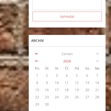
ARCHIV
<<
červen
>>
<<
2026
>>
Po
Út
St
Čt
Pá
So
Ne
1
2
3
4
5
6
7
8
9
10
11
12
13
14
15
16
17
18
19
20
21
22
23
24
25
26
27
28
29
30