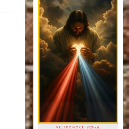
V E L I K O N O C E - 2026 a.d.