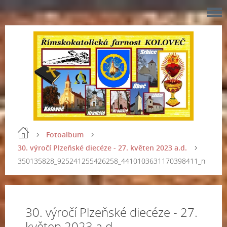
Fotoalbum
30. výročí Plzeňské diecéze - 27. květen 2023 a.d.
350135828_925241255426258_4410103631170398411_n
30. výročí Plzeňské diecéze - 27.
květen 2023 a.d.