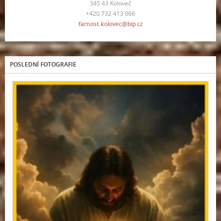
345 43 Koloveč
+420 732 413 066
farnost.kolovec@bip.cz
POSLEDNÍ FOTOGRAFIE