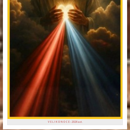
V E L I K O N O C E - 2026 a.d.