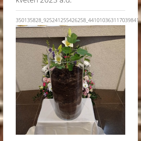
350135828_925241255426258_441010363117039841