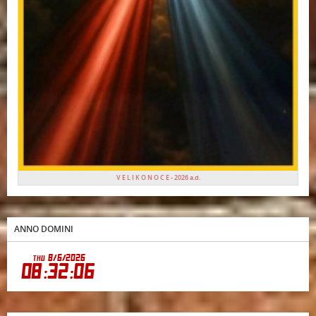
V E L I K O N O C E - 2026 a.d.
ANNO DOMINI