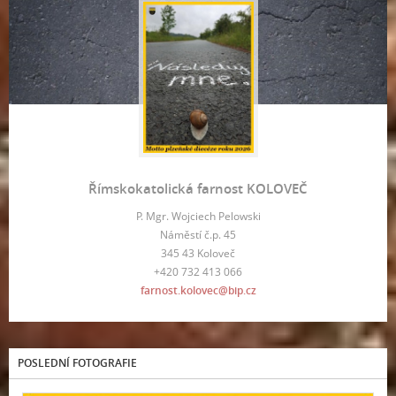
Římskokatolická farnost KOLOVEČ
P. Mgr. Wojciech Pelowski
Náměstí č.p. 45
345 43 Koloveč
+420 732 413 066
farnost.kolovec@bip.cz
POSLEDNÍ FOTOGRAFIE