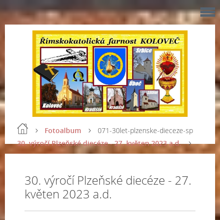
Fotoalbum
071-30let-plzenske-dieceze-sp
30. výročí Plzeňské diecéze - 27. květen 2023 a.d.
30. výročí Plzeňské diecéze - 27.
květen 2023 a.d.