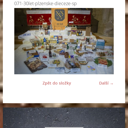
071-30let-plzenske-dieceze-sp
Zpět do složky
Další →