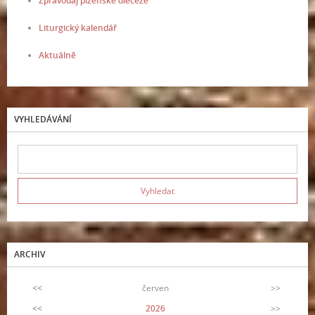
Zpravodaj plzeňské diecéze
Liturgický kalendář
Aktuálně
VYHLEDÁVÁNÍ
ARCHIV
<<
červen
>>
<<
2026
>>