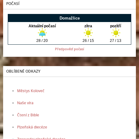
POČASÍ
Předpověď počasí
OBLÍBENÉ ODKAZY
Městys Koloveč
Naše víra
Čtení z Bible
Plzeňská diecéze