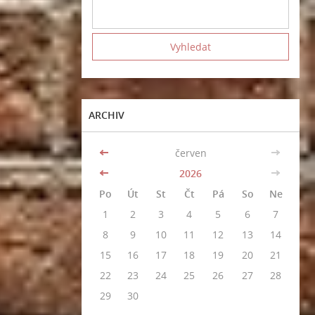
ARCHIV
<<
červen
>>
<<
2026
>>
Po
Út
St
Čt
Pá
So
Ne
1
2
3
4
5
6
7
8
9
10
11
12
13
14
15
16
17
18
19
20
21
22
23
24
25
26
27
28
29
30