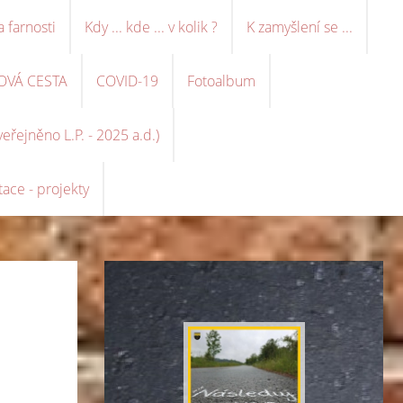
a farnosti
Kdy ... kde ... v kolik ?
K zamyšlení se ...
OVÁ CESTA
COVID-19
Fotoalbum
řejněno L.P. - 2025 a.d.)
ace - projekty