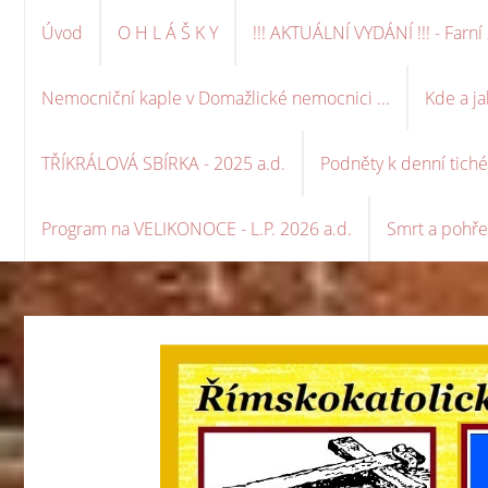
Úvod
O H L Á Š K Y
!!! AKTUÁLNÍ VYDÁNÍ !!! - Far
Nemocniční kaple v Domažlické nemocnici ...
Kde a ja
TŘÍKRÁLOVÁ SBÍRKA - 2025 a.d.
Podněty k denní tich
Program na VELIKONOCE - L.P. 2026 a.d.
Smrt a pohře