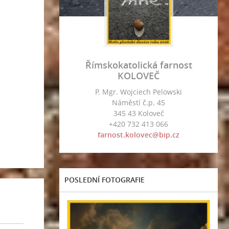
Římskokatolická farnost
KOLOVEČ
P. Mgr. Wojciech Pelowski
Náměstí č.p. 45
345 43 Koloveč
+420 732 413 066
farnost.kolovec@bip.cz
POSLEDNÍ FOTOGRAFIE