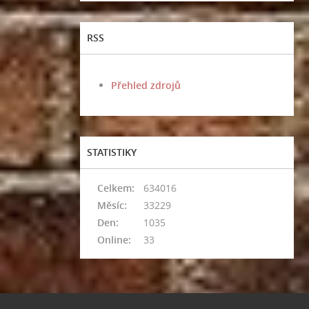
RSS
Přehled zdrojů
STATISTIKY
Celkem:
634016
Měsíc:
33229
Den:
1035
Online:
33