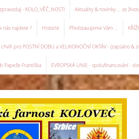
ní zpravodaj - KOLO_VĚČ_NOSTI
Aktuality & novinky ... ze život
k nás najdete ?
Historie
Představujeme Vám ...
KŘÍŽ
é chvíli pro POSTNÍ DOBU a VELIKONOČNÍ OKTÁV - (zapsáno & zve
b Papeže Františka
EVROPSKÁ UNIE - spolufinancování - dot