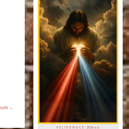
Další →
V E L I K O N O C E - 2026 a.d.