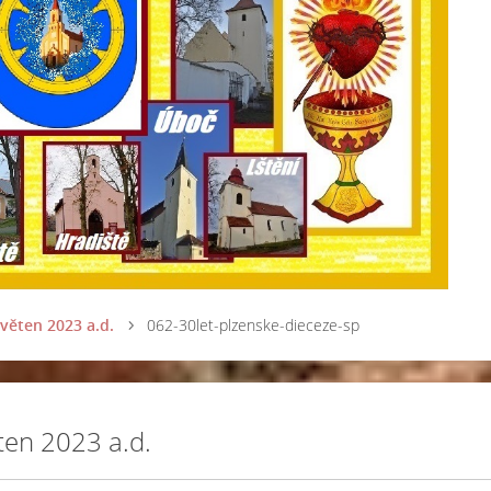
květen 2023 a.d.
062-30let-plzenske-dieceze-sp
ěten 2023 a.d.