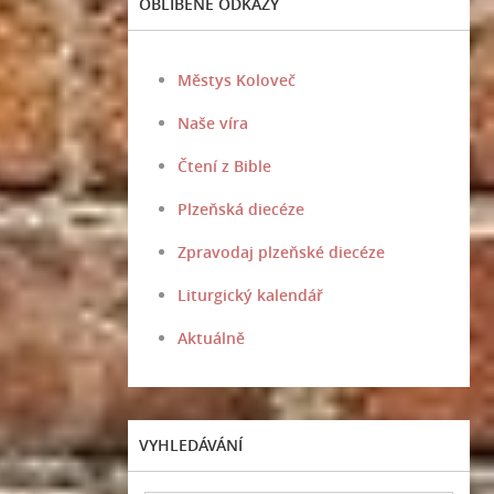
OBLÍBENÉ ODKAZY
Městys Koloveč
Naše víra
Čtení z Bible
Plzeňská diecéze
Zpravodaj plzeňské diecéze
Liturgický kalendář
Aktuálně
VYHLEDÁVÁNÍ