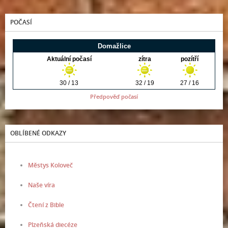
POČASÍ
Předpověď počasí
OBLÍBENÉ ODKAZY
Městys Koloveč
Naše víra
Čtení z Bible
Plzeňská diecéze