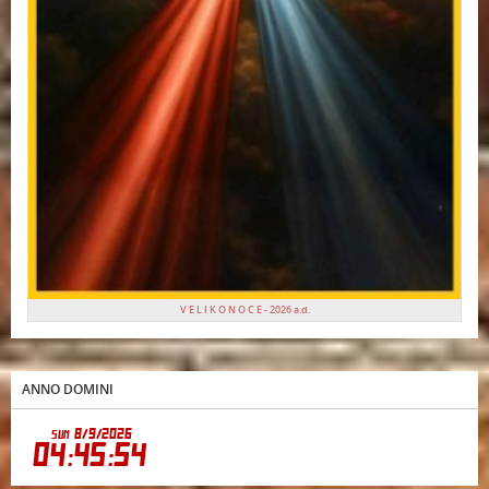
V E L I K O N O C E - 2026 a.d.
ANNO DOMINI