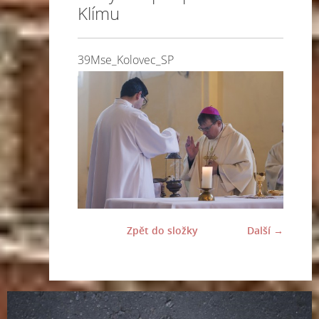
Klímu
39Mse_Kolovec_SP
Zpět do složky
Další →