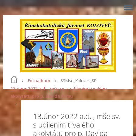
Fotoalbum
39Mse_Kolovec_SP
13.únor 2022 a.d. , mše sv. s udílením trvalého
akolytátu pro p. Davida Klímu
13.únor 2022 a.d. , mše sv.
s udílením trvalého
akolytátu pro p. Davida