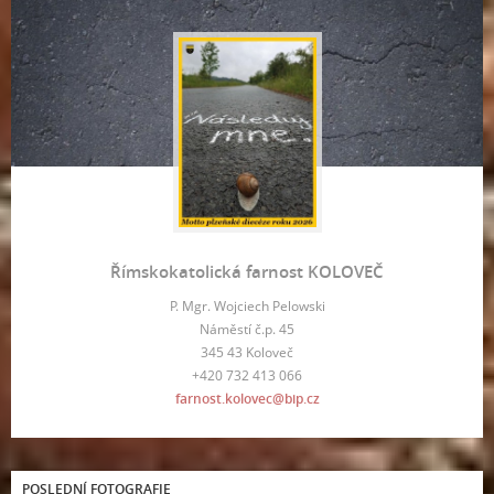
Římskokatolická farnost KOLOVEČ
P. Mgr. Wojciech Pelowski
Náměstí č.p. 45
345 43 Koloveč
+420 732 413 066
farnost.kolovec@bip.cz
POSLEDNÍ FOTOGRAFIE