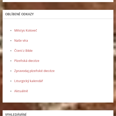
OBLÍBENÉ ODKAZY
Městys Koloveč
Naše víra
Čtení z Bible
Plzeňská diecéze
Zpravodaj plzeňské diecéze
Liturgický kalendář
Aktuálně
VYHLEDÁVÁNÍ