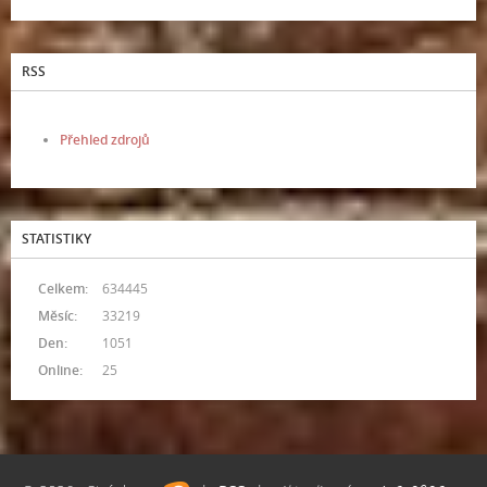
RSS
Přehled zdrojů
STATISTIKY
Celkem:
634445
Měsíc:
33219
Den:
1051
Online:
25