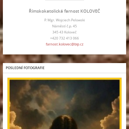
Římskokatolická farnost KOLOVEČ
P. Mgr. Wojciech Pelowski
Náměstí č.p. 45
345 43 Koloveč
+420 732 413 066
farnost.kolovec@bip.cz
POSLEDNÍ FOTOGRAFIE