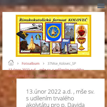
Fotoalbum
37Mse_Kolovec_SP
13.únor 2022 a.d. , mše sv. s udílením trvalého
akolytátu pro p. Davida Klímu
13.únor 2022 a.d. , mše sv.
s udílením trvalého
akolytátu pro p. Davida