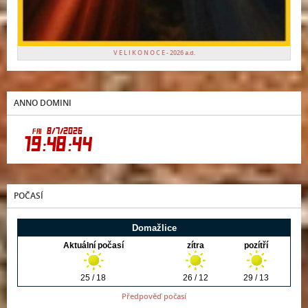
V E L I K O N O C E - 2026 a.d.
ANNO DOMINI
POČASÍ
Předpověď počasí