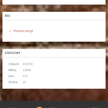
RSS
Přehled zdrojů
STATISTIKY
Celkem:
633750
Měsíc:
33086
Den:
955
Online:
26