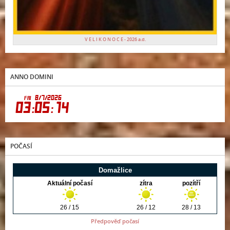
V E L I K O N O C E - 2026 a.d.
ANNO DOMINI
POČASÍ
Předpověď počasí