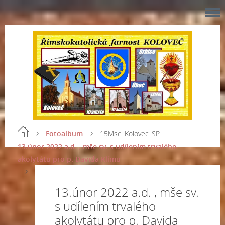
Fotoalbum
15Mse_Kolovec_SP
13.únor 2022 a.d. , mše sv. s udílením trvalého
akolytátu pro p. Davida Klímu
13.únor 2022 a.d. , mše sv.
s udílením trvalého
akolytátu pro p. Davida