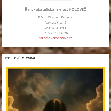
Římskokatolická farnost KOLOVEČ
P. Mgr. Wojciech Pelowski
Náměstí č.p. 45
345 43 Koloveč
+420 732 413 066
farnost.kolovec@bip.cz
POSLEDNÍ FOTOGRAFIE