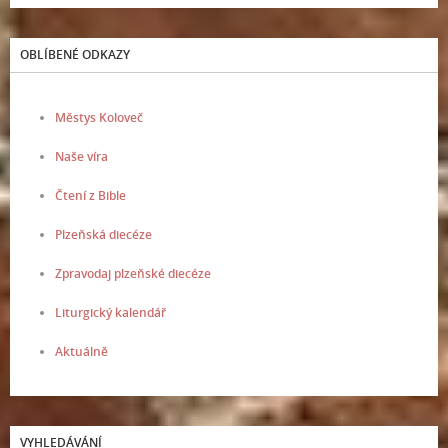
OBLÍBENÉ ODKAZY
Městys Koloveč
Naše víra
Čtení z Bible
Plzeňská diecéze
Zpravodaj plzeňské diecéze
Liturgický kalendář
Aktuálně
VYHLEDÁVÁNÍ