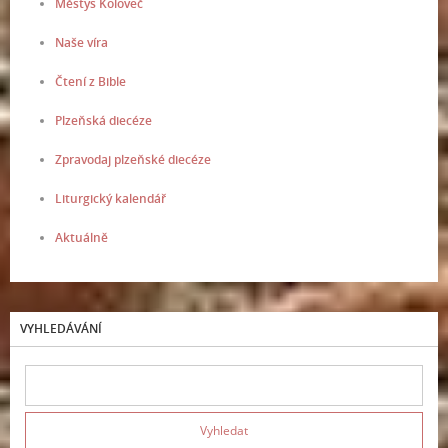
Městys Koloveč
Naše víra
Čtení z Bible
Plzeňská diecéze
Zpravodaj plzeňské diecéze
Liturgický kalendář
Aktuálně
VYHLEDÁVÁNÍ