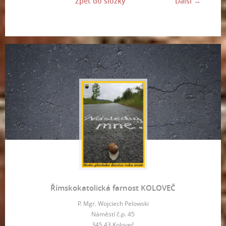
Zpět do složky
Další →
Římskokatolická farnost KOLOVEČ
P. Mgr. Wojciech Pelowski
Náměstí č.p. 45
345 43 Koloveč