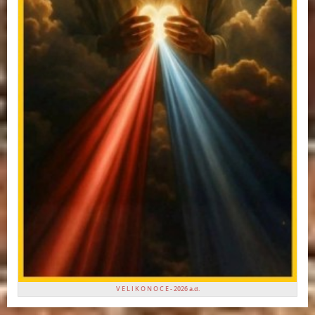
V E L I K O N O C E - 2026 a.d.