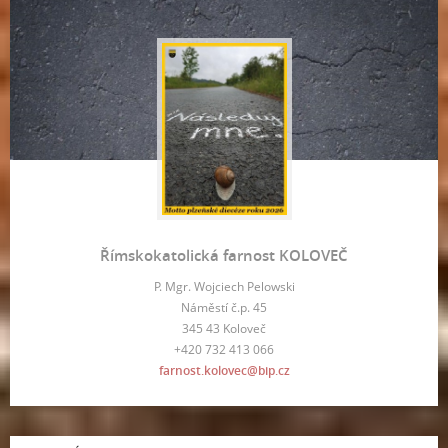
Římskokatolická farnost KOLOVEČ
P. Mgr. Wojciech Pelowski
Náměstí č.p. 45
345 43 Koloveč
+420 732 413 066
farnost.kolovec@bip.cz