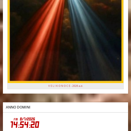
V E L I K O N O C E - 2026 a.d.
ANNO DOMINI