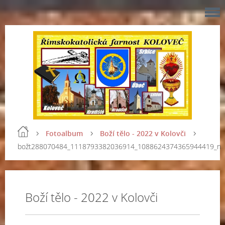
Fotoalbum
Boží tělo - 2022 v Kolovči
božt288070484_1118793382036914_1088624374365944419_n
Boží tělo - 2022 v Kolovči