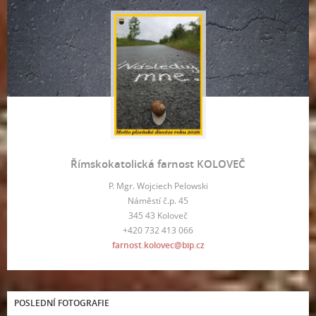
Římskokatolická farnost KOLOVEČ
P. Mgr. Wojciech Pelowski
Náměstí č.p. 45
345 43 Koloveč
+420 732 413 066
farnost.kolovec@bip.cz
POSLEDNÍ FOTOGRAFIE