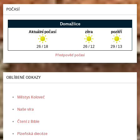
POČASÍ
Předpověď počasí
OBLÍBENÉ ODKAZY
Městys Koloveč
Naše víra
Čtení z Bible
Plzeňská diecéze