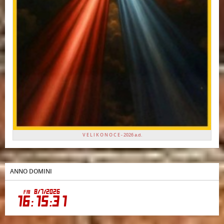
V E L I K O N O C E - 2026 a.d.
ANNO DOMINI