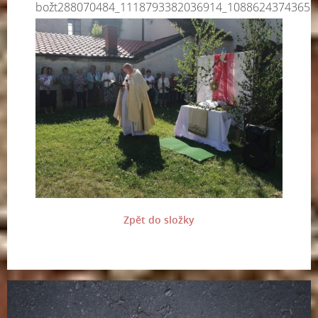
božt288070484_1118793382036914_10886243743659
Zpět do složky