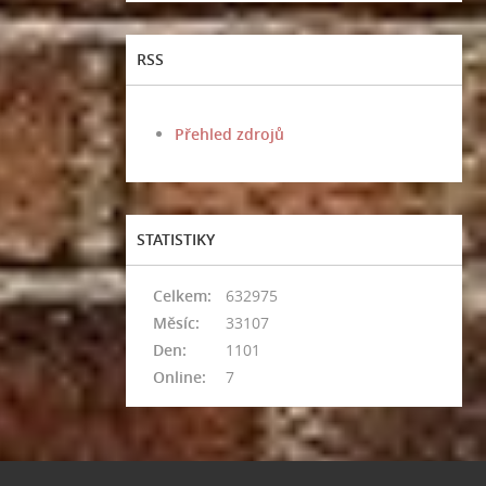
RSS
Přehled zdrojů
STATISTIKY
Celkem:
632975
Měsíc:
33107
Den:
1101
Online:
7