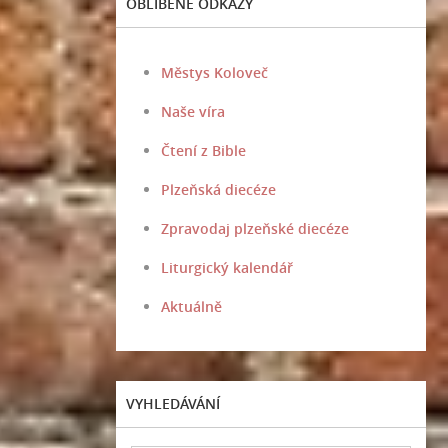
OBLÍBENÉ ODKAZY
Městys Koloveč
Naše víra
Čtení z Bible
Plzeňská diecéze
Zpravodaj plzeňské diecéze
Liturgický kalendář
Aktuálně
VYHLEDÁVÁNÍ