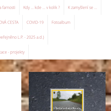
a farnosti
Kdy ... kde ... v kolik ?
K zamyšlení se ...
OVÁ CESTA
COVID-19
Fotoalbum
řejněno L.P. - 2025 a.d.)
ace - projekty