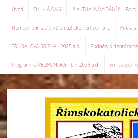
Úvod
O H L Á Š K Y
!!! AKTUÁLNÍ VYDÁNÍ !!! - Far
Nemocniční kaple v Domažlické nemocnici ...
Kde a ja
TŘÍKRÁLOVÁ SBÍRKA - 2025 a.d.
Podněty k denní tich
Program na VELIKONOCE - L.P. 2026 a.d.
Smrt a pohře