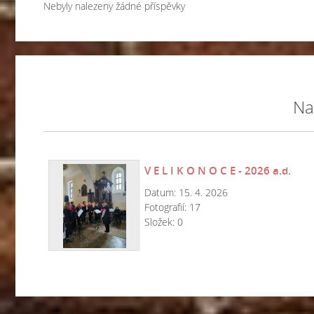
Nebyly nalezeny žádné příspěvky
Na
V E L I K O N O C E - 2026 a.d.
Datum:
15. 4. 2026
Fotografií:
17
Složek:
0