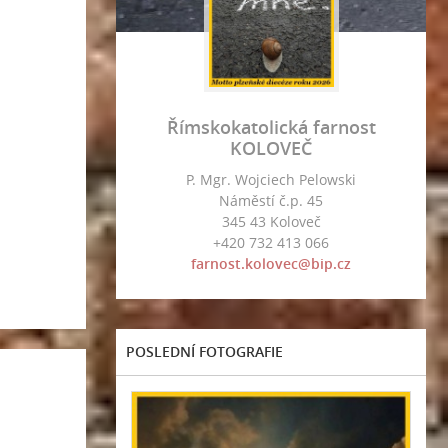
Římskokatolická farnost
KOLOVEČ
P. Mgr. Wojciech Pelowski
Náměstí č.p. 45
345 43 Koloveč
+420 732 413 066
farnost.kolovec@bip.cz
POSLEDNÍ FOTOGRAFIE