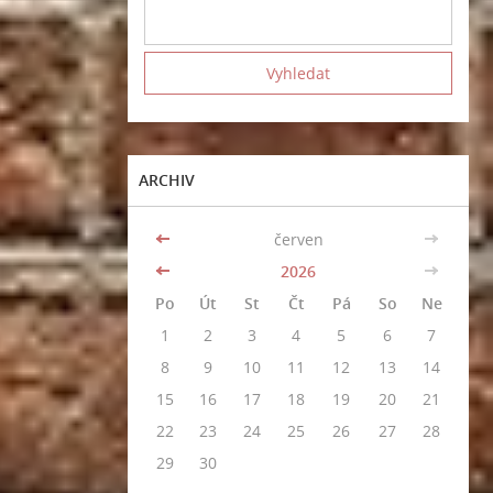
ARCHIV
<<
červen
>>
<<
2026
>>
Po
Út
St
Čt
Pá
So
Ne
1
2
3
4
5
6
7
8
9
10
11
12
13
14
15
16
17
18
19
20
21
22
23
24
25
26
27
28
29
30