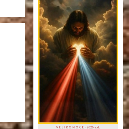
V E L I K O N O C E - 2026 a.d.