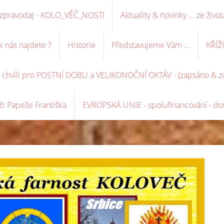
ní zpravodaj - KOLO_VĚČ_NOSTI
Aktuality & novinky ... ze život
k nás najdete ?
Historie
Představujeme Vám ...
KŘÍŽ
é chvíli pro POSTNÍ DOBU a VELIKONOČNÍ OKTÁV - (zapsáno & zve
b Papeže Františka
EVROPSKÁ UNIE - spolufinancování - dot