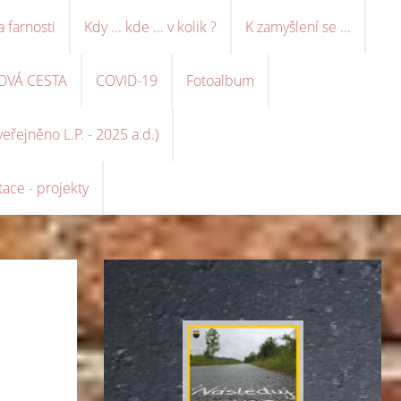
a farnosti
Kdy ... kde ... v kolik ?
K zamyšlení se ...
OVÁ CESTA
COVID-19
Fotoalbum
řejněno L.P. - 2025 a.d.)
ace - projekty