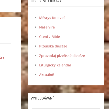
OBLÍBENÉ ODKAZY
Městys Koloveč
Naše víra
Čtení z Bible
Plzeňská diecéze
Zpravodaj plzeňské diecéze
tra
Liturgický kalendář
Aktuálně
VYHLEDÁVÁNÍ