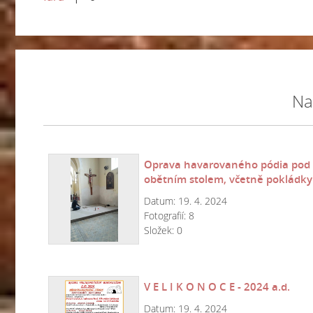
Na
Oprava havarovaného pódia pod
obětním stolem, včetně pokládky
nového běhounu v kostele-únor
Datum:
19. 4. 2024
a.d.
Fotografií:
8
Složek:
0
V E L I K O N O C E - 2024 a.d.
Datum:
19. 4. 2024