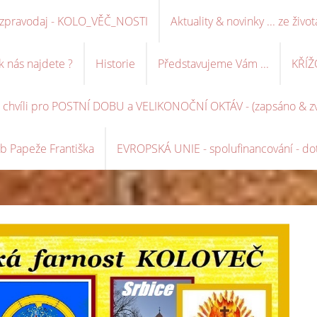
ní zpravodaj - KOLO_VĚČ_NOSTI
Aktuality & novinky ... ze život
k nás najdete ?
Historie
Představujeme Vám ...
KŘÍŽ
é chvíli pro POSTNÍ DOBU a VELIKONOČNÍ OKTÁV - (zapsáno & zve
b Papeže Františka
EVROPSKÁ UNIE - spolufinancování - dot