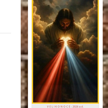
V E L I K O N O C E - 2026 a.d.