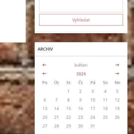
ARCHIV
<<
květen
>>
<<
2024
>>
Po
Út
St
Čt
Pá
So
Ne
1
2
3
4
5
6
7
8
9
10
11
12
13
14
15
16
17
18
19
20
21
22
23
24
25
26
27
28
29
30
31