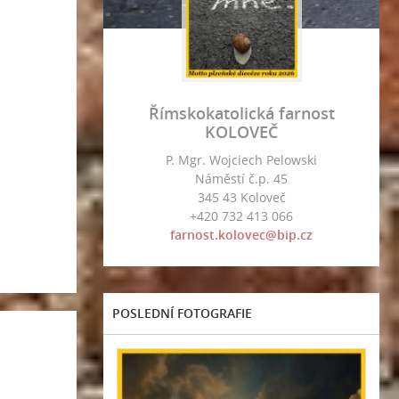
Římskokatolická farnost
KOLOVEČ
P. Mgr. Wojciech Pelowski
Náměstí č.p. 45
345 43 Koloveč
+420 732 413 066
farnost.kolovec@bip.cz
POSLEDNÍ FOTOGRAFIE