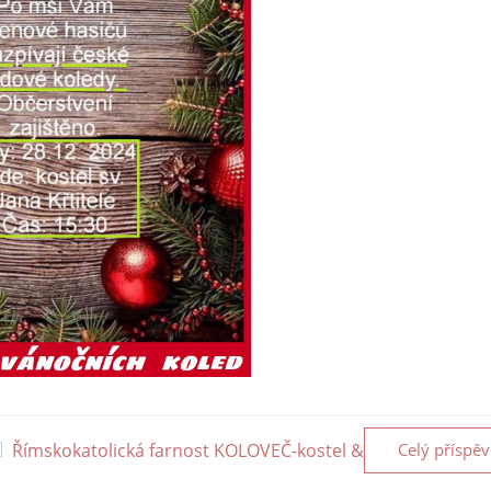
Římskokatolická farnost KOLOVEČ-kostel &
Celý příspě