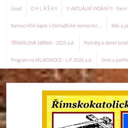
Úvod
O H L Á Š K Y
!!! AKTUÁLNÍ VYDÁNÍ !!! - Far
Nemocniční kaple v Domažlické nemocnici ...
Kde a ja
TŘÍKRÁLOVÁ SBÍRKA - 2025 a.d.
Podněty k denní tich
Program na VELIKONOCE - L.P. 2026 a.d.
Smrt a pohře