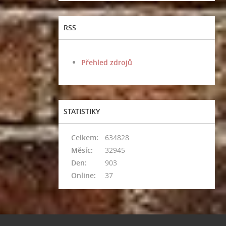
RSS
Přehled zdrojů
STATISTIKY
Celkem:
634828
Měsíc:
32945
Den:
903
Online:
37