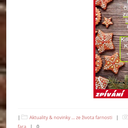
|
Aktuality & novinky ... ze života farnosti
|
fara
|
0